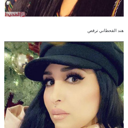
هند القحطاني ترقص