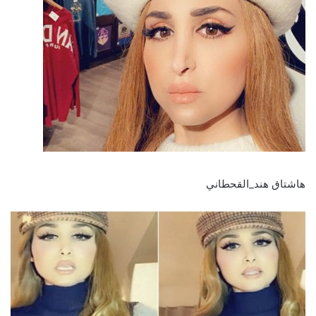
هاشتاق هند_القحطاني