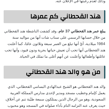
وذلك لعدم رغبتها في الإعلان عنه.
هند القحطاني كم عمرها
يبلغ عمر هند القحطاني 37 عام
، وقد كشفت الناشطة هند القحطاني
من خلال حسابها الرسمي على سناب شات أنها من مواليد سنة
1984 ميلادية، أيّ أنها تبلغ من العمر سبعة وثلاثون عامًا، كما أعلنت
هند القحطاني أنها تحب أن تعيش حياتها بحرية ودون قيود، وأنها تحب
عائلتها وأطفالها وأعلنت عن أنهم أغلى ما تملك في الحياة.
من هو والد هند القحطاني
والد هند القحطاني هو الشيخ عبدالهادي البسامي القحطاني، الذي
يعمل كإمام وخطيب مسجد ومدير لإحدى مدارس المملكة العربية
السعودية، وهو من الرجال الذين يمتلكون سمعة طيّبة تنم عن أخلاق،
حيث يعرف عنه التزامه التام بأداء صلواته في المسجد وهو محبوب