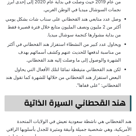
من عام 2019 حيث وصلت في بداية عام 2020 إلى إحدى أبرز
نجمات السوشال ميديا في الوطن العربي.
وصل عدد متابعي هند القحطاني على سناب شات بشكل يومي
أكثر من 2 مليون ونصف المليون متابع خلال فترة قصيرة فقط
من بداية مشوارها كنجمة سوشال ميديا.
ويحاول عدد كبير من النشطاء استفزاز هند القحطاني في أكثر
من مناسبة لدفعها للحديث عنهم وكشف أسمائهم بهدف
الشهرة والوصول إلى ما وصلت إليه هند القحطاني.
لكن هند القحطاني متيقظة تمامًا لتلك الأفعال التي يحاول
البعض استفزاز هند القحطاني من خلالها للشهرة كما تقول هند
القحطاني: “على قفاها”.
هند القحطاني السيرة الذاتية
هند القحطاني هي ناشطة سعودية تعيش في الولايات المتحدة
الأمريكية، وهي شخصية جميلة وأنيقة ومثيرة للجدل بأسلوبها الراقي