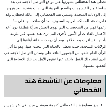
تحظى
هند القحطاني
بشهرتها عبر مواقع التواصل الاجتماعي بعد
سلسلة من الفيديوهات والصور الغريبة التي بدأت بنشرها بعد هروبها
إلى الولايات المتحدة، وتنتمي هند القحطاني إلى عائلة قحطان، وقد
غادرت هند المملكة العربية السعودية بعد أن ضاقت بها على حدّ
زعمها فهي من الشخصيات التي تهوى العيش بحريّة مُطلقة دون أخذ
الاعتبار بالعادات أو الأمور الأخرى التي ترى هند نفسها غير ملزمة
بأدائها، فسافرت بعد طلاقها وبعد أن ربحت حضانة أبناءها إلى
الولايات المتحدة، حيث تحظى بالحياة التي تبحث عنها، وهو ما أثار
الرأي العام خلفها من الجمهور الناقد على وسائل التواصل الاجتماعي
الذي انتقد ذلك الفعل وانتقد عنها عقوق الأهل بعد تلك الاساءة التي
ألحقتها بنفسها.
معلومات عن الناشطة هند
القحطاني
برز سطوع هند القحطاني كنجمة سوشال ميديا في أخر شهرين