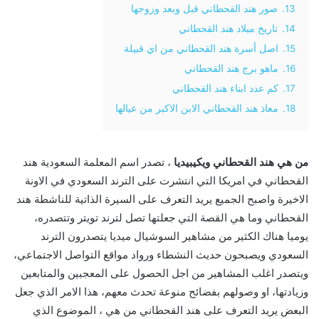
13.
صور هند القحطاني قبل وبعد وزوجها
14.
تاريخ ميلاد هند القحطاني
15.
اصل أسرة هند القحطاني من اي قبيلة
16.
ماهو برج هند القحطاني
17.
كم عدد ابناء هند القحطاني
18.
معاذ هند القحطاني الابن الاكبر من عيالها
من هي هند القحطاني ويكيبيديا
، تصدر اسم المعلمة السعودية هند
القحطاني في امريكا التي انتشرت على الترند السعودي في الاونة
الاخيرة واصبح الجميع يريد التعرف على السيرة الذاتية للناشطة هند
القحطاني وما هي القصة التي جعلتها تصل لترند تويتر وتتصدره،
يوميا هناك الكثير من مشاهير السوشيال ميديا يتصدرون الترند
السعودي ويصبحون حديث النشطاء ورواد مواقع التواصل الاجتماعي،
ويتصدر اغلب المشاهير من اجل الحصول على المعجبين والمتابعين
وزيادتها، او وصولهم بفضائح منوعة تحدث معهم، هذا الامر الذي جعل
البعض يريد التعرف على هند القحطاني من هي ، الموضوع الذي