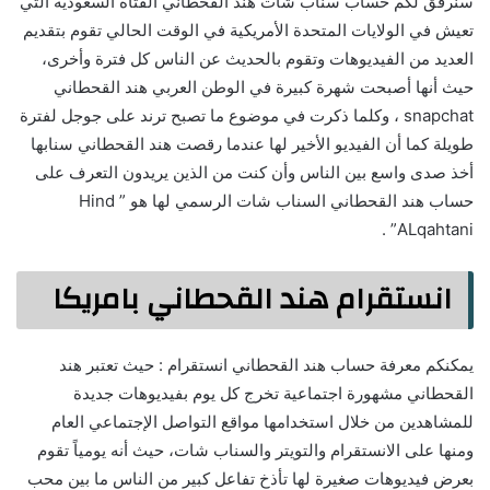
سنرفق لكم حساب سناب شات هند القحطاني الفتاة السعودية التي
تعيش في الولايات المتحدة الأمريكية في الوقت الحالي تقوم بتقديم
العديد من الفيديوهات وتقوم بالحديث عن الناس كل فترة وأخرى،
حيث أنها أصبحت شهرة كبيرة في الوطن العربي هند القحطاني
snapchat ، وكلما ذكرت في موضوع ما تصبح ترند على جوجل لفترة
طويلة كما أن الفيديو الأخير لها عندما رقصت هند القحطاني سنابها
أخذ صدى واسع بين الناس وأن كنت من الذين يريدون التعرف على
حساب هند القحطاني السناب شات الرسمي لها هو ” Hind
ALqahtani” .
انستقرام هند القحطاني بامريكا
يمكنكم معرفة حساب هند القحطاني انستقرام : حيث تعتبر هند
القحطاني مشهورة اجتماعية تخرج كل يوم بفيديوهات جديدة
للمشاهدين من خلال استخدامها مواقع التواصل الإجتماعي العام
ومنها على الانستقرام والتويتر والسناب شات، حيث أنه يومياً تقوم
بعرض فيديوهات صغيرة لها تأذخ تفاعل كبير من الناس ما بين محب