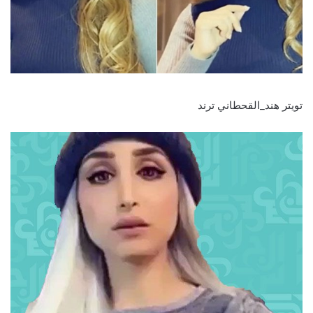
تويتر هند_القحطاني ترند