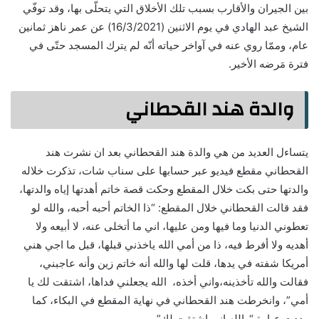
بين الجيران والأقارب بسبب تلك الأخلاق التي يتحلّى بها، وقد توفّي
الشيخ عبد الهادي في يوم الاثنين (16/3/2021) عن عمر ناهز ثمانين
عام، وممّا روي عنه في آواخر حياته أنّه لم يترك المسجد حتّى في
فترة مَرضه الأخير.
والدة هند القحطاني
يتساءل العديد من هي والدة هند القحطاني بعد ان نشرت هند
القحطاني مقطع فيديو عبر حسابها على سناب شات، تذكرت خلاله
والدتها حتى بكت خلال المقطع وحكت قصة خاتم أهدتها إياه والدتها،
فقد قالت القحطاني خلال المقطع: “ذا الخاتم أحبه أحبه، والله لو
تعطوني الدنيا وما فيها ومن عليها، اني ما أتخلى عنه، لا أبيعه ولا
أهديه ولا أفرط فيه، ذا من أمي الله ياخذني قبلها، قبل ما اجي هني
أمريكا شفته في يدها، قلت لها والله أنه خاتم زين وأنه عاجبني،
فقالت والله تأخذينه،واني أخذه، الله يجعلني فداها، اشتقت لك يا
أمي”، وانخرطت هند القحطاني في نهاية المقطع في البكاء، كما
رددت عبارة “والله اني اشتقت لك”.