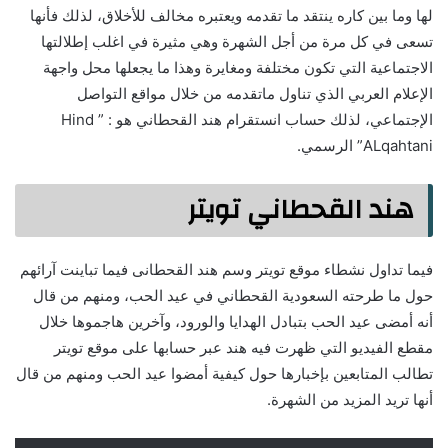
لها وما بين كاره ينتقد ما تقدمه ويعتبره مخالف للأخلاق، لذلك فأنها
تسعى في كل مرة من أجل الشهرة وهي مثيرة في اغلب إطلالتها
الاجتماعية التي تكون مختلفة ومغايرة وهذا ما يجعلها محل واجهة
الإعلام العربي الذي تناول ماتقدمه من خلال مواقع التواصل
الإجتماعي، لذلك حساب انستقرام هند القحطاني هو : ” Hind
ALqahtani” الرسمي.
هند القحطاني تويتر
فيما تداول نشطاء موقع تويتر وسم هند القحطانى فيما تباينت آرائهم
حول ما طرحته السعودية القحطاني في عيد الحب، ومنهم من قال
أنه أمضى عيد الحب بتبادل الهدايا والورود، وآخرين هاجموها خلال
مقطع الفيديو التي ظهرت فيه هند عبر حسابها على موقع تويتر
تطالب المتابعين بإخبارها حول كيفية أمضوا عيد الحب ومنهم من قال
أنها تريد المزيد من الشهرة.