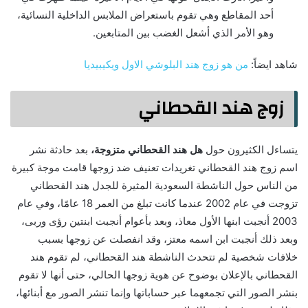
أحد المقاطع وهي تقوم باستعراض الملابس الداخلية النسائية،
وهو الأمر الذي أشعل الغضب بين المتابعين.
شاهد ايضاً:
من هو زوج هند البلوشي الاول ويكيبيديا
زوج هند القحطاني
يتساءل الكثيرون حول
هل هند القحطاني متزوجة،
بعد حادثة نشر
اسم زوج هند القحطاني تغريدات تعنيف ضد زوجها قامت موجة كبيرة
من الناس حول الناشطة السعودية المثيرة للجدل هند القحطاني
تزوجت في عام 2002 عندما كانت تبلغ من العمر 18 عامًا، وفي عام
2003 أنجبت ابنها الأول معاذ، وبعد بأعوام أنجبت ابنتين رؤى وربى،
وبعد ذلك أنجبت ابن اسمه معتز، وقد انفصلت عن زوجها بسبب
خلافات شخصية لم تتحدث الناشطة هند القحطاني، لم تقوم هند
القحطاني بالإعلان بوضوح عن هوية زوجها الحالي، حتى أنها لا تقوم
بنشر الصور التي تجمعهما عبر حساباتها وإنما تنشر الصور مع أبنائها،