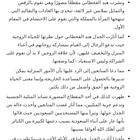
ونشرت هند القحطاني مقطعًا مصورًا وهي تقوم بالرقص
والتمايل بملابس غير لائقة، تتحدى بها العادات والتقاليد التي
تنتهجها المرأة بالمملكة والتي تقوم على الاحتشام في المقام
الأول.
كما أثارت الجدل هند القحطاني حول نظرتها للحياة الزوجية
حيث تدعو الرجال إلى القيام بمشاركة زوجاتهم في أعباء
المنزل والتخفيف عليهن، لأن علاقة الزوجين لا بد أن تقوم على
الشراكة وليس الاستعباد -كما وصفتها.
مما دعا المتابعين إلى الرد عليها بأن الأمور المنزلية يمكن
تدبيرها بالحصول على المساعدة الخاريجة،وإنما معنى الحياة
الزوجية هو أعمق وأشمل من ذلك بكثير.
ظهرت كذلك في أحد المقطاع المصورة تساند المثلية الجنسية
وتدعم حرية المثليين، مما أثار غضب المتابعين وأحدث حالة من
الجدل حولها. وتبرأ منها المستخدمين السعوديين حيث قالوا
بأنها عار على أبناء السعودية بسبب دعمها لكبيرة من الكبائر
التي أهلك الله أقوامًا بسببها.
وأخيرًا أثارت الجدل حولها في الأيام الأخيرة حينما ظهرت في