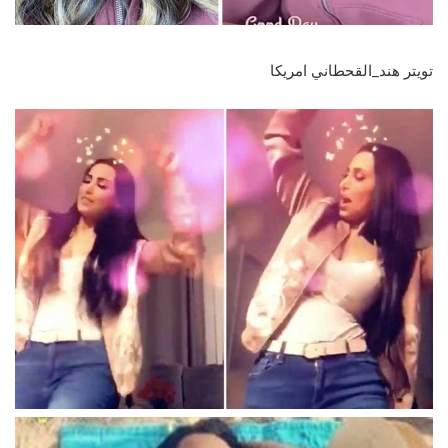
تويتر هند_القحطاني امريكا