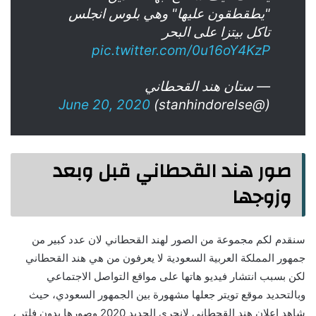
"يطقطقون عليها" وهي بلوس انجلس
تاكل بيتزا على البحر
pic.twitter.com/0u16oY4KzP
— ستان هند القحطاني
June 20, 2020
(@stanhindorelse)
صور هند القحطاني قبل وبعد
وزوجها
سنقدم لكم مجموعة من الصور لهند القحطاني لان عدد كبير من
جمهور المملكة العربية السعودية لا يعرفون من هي هند القحطاني
لكن بسبب انتشار فيديو هاتها على مواقع التواصل الاجتماعي
وبالتحديد موقع تويتر جعلها مشهورة بين الجمهور السعودي، حيث
شاهد اعلان هند القحطاني لانجري الجديد 2020 وصورها بدون فلتر ،