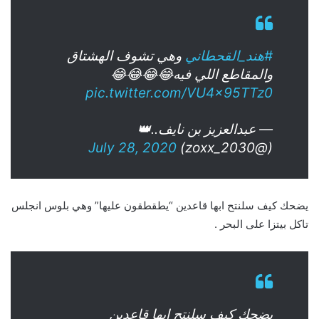
#هند_القحطاني
وهي تشوف الهشتاق
والمقاطع اللي فيه😂😂😂😂
pic.twitter.com/VU4x95TTz0
— عبدالعزيز بن نايف..👑
July 28, 2020
(@zoxx_2030)
‏يضحك كيف سلنتح ابها قاعدين “يطقطقون عليها” وهي بلوس انجلس
تاكل بيتزا على البحر .
يضحك كيف سلنتح ابها قاعدين