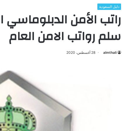
دليل السعودية
سلم رواتب الامن العام
almthali
28 أغسطس، 2020