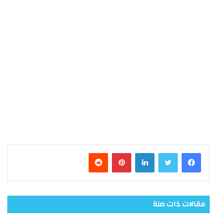
فيسبوك
تويتر
لينكدإن
بينتيريست
مقالات ذات صلة