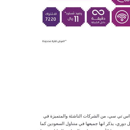
دت البيانات مع باقة سوا ستار من 100 جيجا الى , تعتبر شركة stc اس تي سي، من الشركات الناشئة والمتميزة في
 دوري، يذكر انها جميعها في متناول السعودين كما