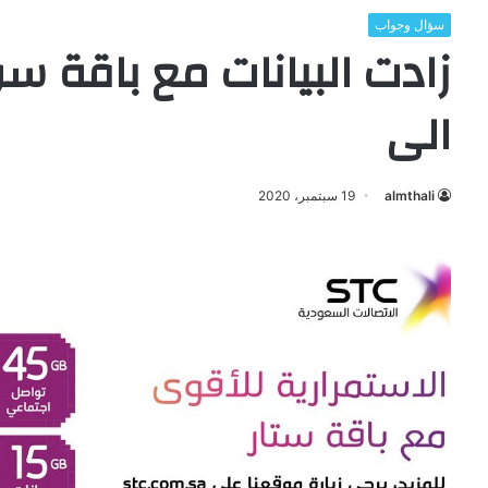
سؤال وجواب
الى
almthali
19 سبتمبر، 2020