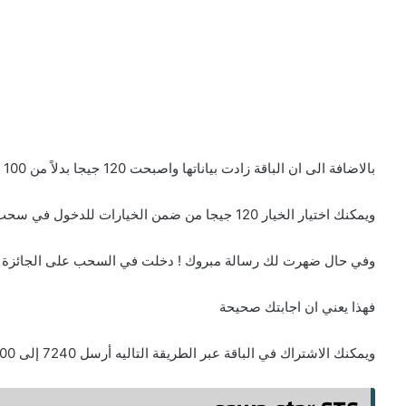
بالاضافة الى ان الباقة زادت بياناتها واصبحت 120 جيجا بدلاً من 100 جيجا سابقاً
ويمكنك اختيار الخيار 120 جيجا من ضمن الخيارات للدخول في سحب التطبيق الاسبوعي
وفي حال ضهرت لك رسالة مبروك ! دخلت في السحب على الجائزة 
فهذا يعني ان اجابتك صحيحة
ويمكنك الاشتراك في الباقة عبر الطريقة التاليه أرسل 7240 إلى 900 أو من خلال التطبيق ومدة صلاحية الباقة هي 4 اسابيع.