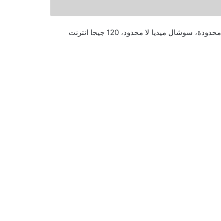
العودة إلى مقارنة الباقات استمتع بمكالمات داخل و خارج الشبكة لا محدودة، سوشال ميديا لا محدود، 120 جيجا انترنت