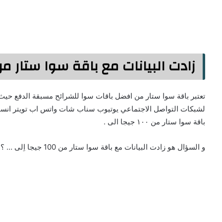
زادت البيانات مع باقة سوا ستار من 100 جيجا اِلى …
تعتبر باقة سوا ستار من افضل باقات سوا للشرائح مسبقة الدفع حي
لشبكات التواصل الاجتماعي يوتيوب سناب شات واتس اب تويتر انستق
باقة سوا ستار من ١٠٠ جيجا الى .
و السؤال هو زادت البيانات مع باقة سوا ستار من 100 جيجا اِلى … ؟ المقدم من my stc فان اجابة السؤال هي 120 جيجا