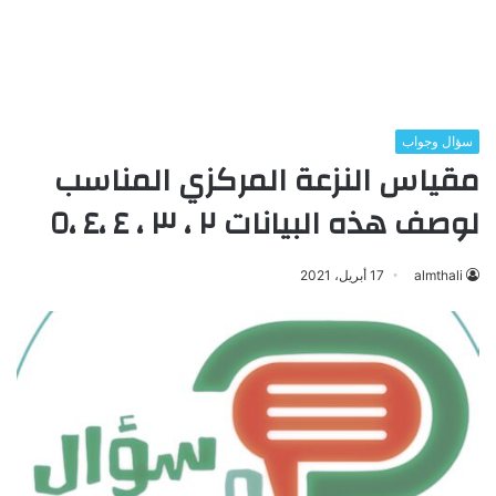
سؤال وجواب
مقياس النزعة المركزي المناسب
لوصف هذه البيانات ٢ ، ٣ ، ٤ ،٤ ،٥
almthali
17 أبريل، 2021