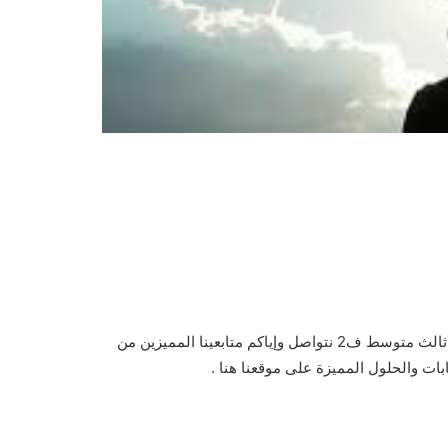
من أمثلة الأسماء التي أختص الله بها نفسه حلول اسئلة اختبار توحيد ثالث متوسط ف2 نتواصل وإياكم متابعينا المميزين من
ت والحلول المميزة على موقعنا هنا .