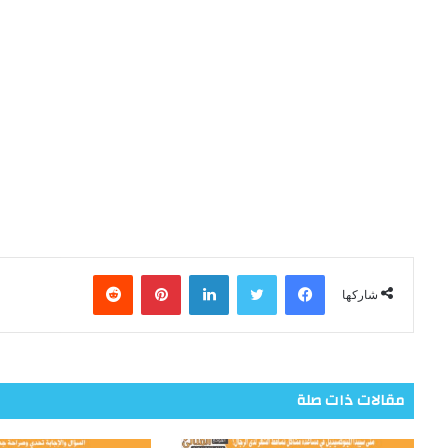
فيسبوك
تويتر
لينكدإن
بينتيريست
شاركها
مقالات ذات صلة