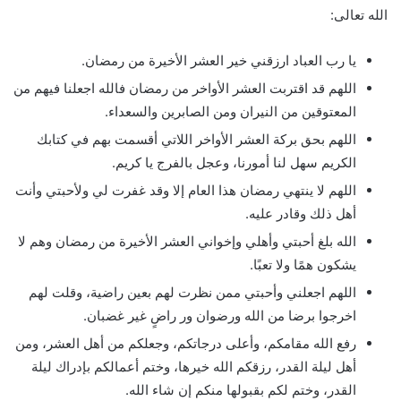
الله تعالى:
يا رب العباد ارزقني خير العشر الأخيرة من رمضان.
اللهم قد اقتربت العشر الأواخر من رمضان فالله اجعلنا فيهم من
المعتوقين من النيران ومن الصابرين والسعداء.
اللهم بحق بركة العشر الأواخر اللاتي أقسمت بهم في كتابك
الكريم سهل لنا أمورنا، وعجل بالفرج يا كريم.
اللهم لا ينتهي رمضان هذا العام إلا وقد غفرت لي ولأحبتي وأنت
أهل ذلك وقادر عليه.
الله بلغ أحبتي وأهلي وإخواني العشر الأخيرة من رمضان وهم لا
يشكون همًا ولا تعبًا.
اللهم اجعلني وأحبتي ممن نظرت لهم بعين راضية، وقلت لهم
اخرجوا برضا من الله ورضوان ور راضٍ غير غضبان.
رفع الله مقامكم، وأعلى درجاتكم، وجعلكم من أهل العشر، ومن
أهل ليلة القدر، رزقكم الله خيرها، وختم أعمالكم بإدراك ليلة
القدر، وختم لكم بقبولها منكم إن شاء الله.