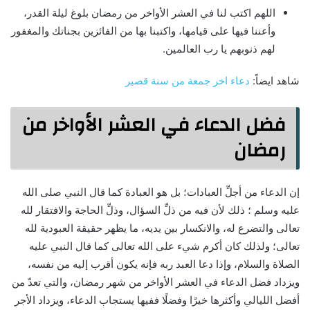
اللهم اكتب لنا في العشر الأواخر من رمضان بلوغ ليلة القدر،
وأعننا فيها على قيامها، واكتبنا بها من الفائزين بجناتك والمغفور
لهم ذنوبهم يا رب العالمين.
شاهد ايضاً:
دعاء اخر جمعة من سنة قصير
فضل الدعاء في العشر الأواخر من
رمضان
إن الدعاء من أجلِّ العبادات؛ بل هو العبادة كما قال النبي صلى الله
عليه وسلم ؛ ذلك لأن فيه من ذلِّ السؤال، وذلِّ الحاجة والافتقار لله
تعالى والتضرع له، والانكسار بين يديه، ما يظهر حقيقة العبودية لله
تعالى؛ ولذلك كان أكرم شيء على الله تعالى كما قال النبي عليه
الصلاة والسلام، وإذا دعا العبد ربه فإنه يكون أقرب إليه من نفسه،
ويزداد فضل الدعاء في العشر الأواخر من شهر رمضان، والتي تعدّ من
أفضل الليالي وأكثرها خيرًا وفضلًا ففيها يستجاب الدعاء، ويزداد الأجر