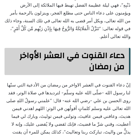
ذَنْبِهِ”، فهي ليلة عظيمة الفضل تهبط فيها الملائكة إلى الأرض
ويؤمنون على دعاء الناس حتى مطلع الفجر، وينزلون بالرحمة بأمر
من الله تعالى، وبكل أمر قضى به الله تعالى في تلك السنة، وجاء ذلك
في قوله تعالى: “تَنَزَّلُ الْمَلَائِكَةُ وَالرُّوحُ فِيهَا بِإِذْنِ رَبِّهِم مِّن كُلِّ أَمْرٍ”،
والله تعالى أعلم.
دعاء القنوت في العشر الأواخر
من رمضان
إنّ دعاء القنوت في العشر الاواخر من رمضان من الأدعية التي سنّها
لنا رسول الله -صلّى الله عليه وسلّم- لترديدها في صلاة الوتر، فقد
روى الحسن بن علي -رضي الله عنه- قال: “علمني رسولُ اللهِ صلى
الله تعالى عليه وسلم كلماتٍ أقولُهن في الوترِ: اللهم اهدني فيمن
هديتَ، وعافني فيمن عافيتَ، وتولني فيمن توليتَ، وبارك لي فيما
أعطيت، وقني شرَّ ما قضيتَ، فإنك تَقضي ولا يُقضى عليك، وإنه لا
يذلُّ من واليتَ، تباركتَ ربنا وتعاليتَ“، كذلك يمكن للمرء أن يقنت