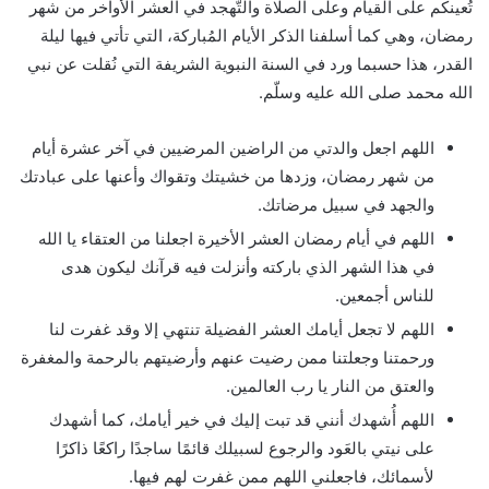
تُعينكم على القيام وعلى الصلاة والتّهجد في العشر الأواخر من شهر
رمضان، وهي كما أسلفنا الذكر الأيام المُباركة، التي تأتي فيها ليلة
القدر، هذا حسبما ورد في السنة النبوية الشريفة التي نُقلت عن نبي
الله محمد صلى الله عليه وسلّم.
اللهم اجعل والدتي من الراضين المرضيين في آخر عشرة أيام
من شهر رمضان، وزدها من خشيتك وتقواك وأعنها على عبادتك
والجهد في سبيل مرضاتك.
اللهم في أيام رمضان العشر الأخيرة اجعلنا من العتقاء يا الله
في هذا الشهر الذي باركته وأنزلت فيه قرآنك ليكون هدى
للناس أجمعين.
اللهم لا تجعل أيامك العشر الفضيلة تنتهي إلا وقد غفرت لنا
ورحمتنا وجعلتنا ممن رضيت عنهم وأرضيتهم بالرحمة والمغفرة
والعتق من النار يا رب العالمين.
اللهم أُشهدك أنني قد تبت إليك في خير أيامك، كما أشهدك
على نيتي بالعَود والرجوع لسبيلك قائمًا ساجدًا راكعًا ذاكرًا
لأسمائك، فاجعلني اللهم ممن غفرت لهم فيها.