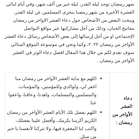
شهر رمضان توجد ليلة القدر، ليلة خير من ألف شهر، وفي أيام ليالي
العشرة الأخيرة من شهر رمضنا يتحرى المسلمين عن ليلة القدر،
ويبحث البعض من الأشخاص حول دعاء العشر الاواخر من رمضان
مفاتيح الجنان، وذلك من أجل مشاركتها عبر مواقع التواصل
الإجتماعي او من أجل إرسالها إلى بعض الأشخاص رسائل دعاء العشر
الأواخر من رمضان ٢٠٢٢، وكما ونحن في موسوعة الموقع المثالي
سوف نقدم لكم من خلال هذا المقال افضل دعاء الوتر في العشر
الأواخر من رمضان .
اللهم مع بداية العشر الأواخر من رمضان منا
اغفر لي، ولوالدي وللمؤمنين، والمؤمنات،
والمسلمين والمسلمات، واهدنا، وعافنا، واعفوا
دعاء
عنا.
العشر
اللهم بفضل تلك الأيام العشر الأواخر من رمضان
الأواخر من
الكريم أكرمنا بكرمك، وأفضل علينا بفضلك،
رمضان :
واكتب لنا المغفرة فيها، ولا تتركنا لأنفسنا يا خير
من سئل.