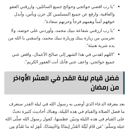
“يا رب اقضي حوائجي وحوائج جميع السائلين، وارزقني العفو
والعافية، وارفع عن جميع المسلمين كل حزن وبأس، وأبدل
خوفهم أمناً وهمهم فرجاً وحزنهم سعادة”.
“يا رب ارزقني شفاعة نبيك محمد، وأوردني على حوضه، ولا
تحرمني من زيارة بيتك وزيارة نبيك محمد، واسقني يا الله من
يده شربة هنيئة”.
“اللهم اهدني في هذا الشهر إلى صالح الأعمال، واقض عني
جميع حوائجي، واعف عني فأنك أنت الغفور الكريم”.
فضل قيام ليلة القدر في العشر الأواخر
من رمضان
بعد معرفة الدعاء الذي أوصى به رسول الله في ليلة القدر سنعرف
ما فضل الصلاة والقيام في هذه الليلة، وهناك أحاديث كثيرة تحثّ
على القيام في هذه الليلة وتبيّن عظمتها، كقول رسول الله صلّى الله
عيله وسلّم: “مَن قَامَ لَيْلَةَ القَدْرِ إيمَانًا واحْتِسَابًا، غُفِرَ له ما تَقَدَّمَ مِن