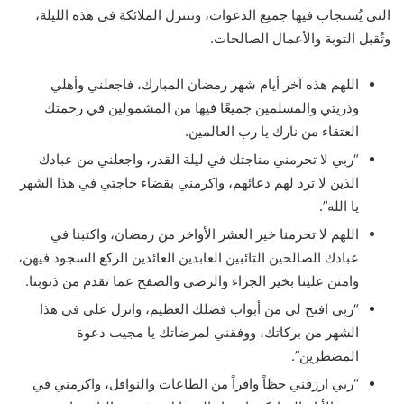
التي يُستجاب فيها جميع الدعوات، وتتنزل الملائكة في هذه الليلة،
وتُقبل التوبة والأعمال الصالحات.
اللهم هذه آخر أيام شهر رمضان المبارك، فاجعلني وأهلي
وذريتي والمسلمين جميعًا فيها من المشمولين في رحمتك
العتقاء من نارك يا رب العالمين.
“ربي لا تحرمني مناجتك في ليلة القدر، واجعلني من عبادك
الذين لا ترد لهم دعائهم، واكرمني بقضاء حاجتي في هذا الشهر
يا الله”.
اللهم لا تحرمنا خير العشر الأواخر من رمضان، واكتبنا في
عبادك الصالحين التائبين العابدين العائدين الركع السجود فيهن،
وامنن علينا بخير الجزاء والرضى والصفح عما تقدم من ذنوبنا.
“ربي افتح لي من أبواب فضلك العظيم، وانزل علي في هذا
الشهر من بركاتك، ووفقني لمرضاتك يا مجيب دعوة
المضطرين”.
“ربي ارزقني حظاً وافراً من الطاعات والنوافل، واكرمني في