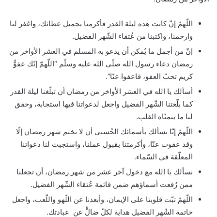
اللّهمّ إنّ كانت هذه ليلة القدر فأكرمنا بجميل عطائك، واغفر لنا
وارحمنا، واكتبنا من عُتقاء الشّهر الفضيل.
إنّ من أجمل ما يُمكن أن يدعو به المسلم في العشر الأواخر من
رمضان دعاء رسول الله صلّى الله عليه وسلّم “اللّهمّ إنّك عفوٌّ
كريم تحبّ العفو، فاعفوا عنّا”.
أسألك يا الله في العشر الأواخر من رمضان أن تبلّغنا ليلة القدر
كما بلّغتنا الشّهر الفضيل واجعل لدعواتنا فيها استجابة، وحقق
لنا ما يتمنّاه القلب.
اللّهمّ إنّا نسألك بأسمائك الحُسنى أن لا تختم شهر رمضان إلّا
وقد عفوت عنّا، وأكرمتنا بقبول عملنا، واستجبت لنا دعواتنا
المعلّقة في السّماء.
نسألك يا الله مع دخول آخر عشر من شهر رمضان، أن تجعلنا
ممن رُفعت أسماؤهم ضمن قائمة عُتقاء الشّهر الفضيل.
اللّهمّ ثبّت قلوبنا على الإيمان، وأبعدنا عن اللّهو واللّعب، واجعل
خاتمة الشّهر الفضيل هداية لكلّ ضالٍّ عن عبادتك.