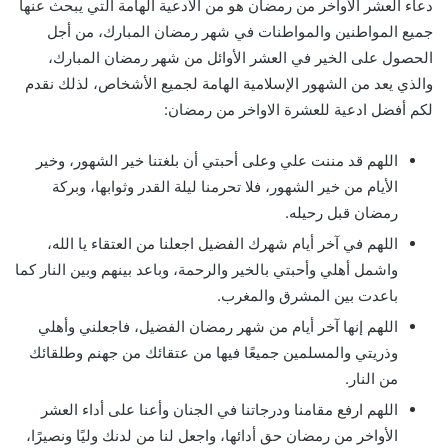
دعاء العشر الأواخر من رمضان هو من الأدعية الهامة التي يبحث عنها
جميع المواطنين والمواطنات في شهر رمضان المبارك، من أجل
الحصول على الخير في العشر الأوائل من شهر رمضان المبارك،
والذي يعد من الشهور الإسلامية الهامة لجميع الأشخاص، لذلك نقدم
لكم أفضل ادعية للعشرة الاواخر من رمضان:
اللهم قد مننت علي وعلى أحبتي أن بلغتنا خير الشهور، وخير
الأيام من خير الشهور، فلا تحرمنا ليلة القدر وثوابها، وبركة
رمضان قبل رحيله.
اللهم في آخر أيام شهرك الفضيل اجعلنا من العتقاء يا الله،
واشمل أهلي وأحبتي بالخير والرحمة، وباعد بينهم وبين النار كما
باعدت بين المشرق والمغرب.
اللهم إنها آخر أيام من شهر رمضان الفضيل، فاجعلني وأهلي
وذريتي والمسلمين جميعًا فيها من عتقائك من جهنم وطلقائك
من النار.
اللهم ارفع مقامنا ودرجاتنا في الجنان وأعنا على أداء العشر
الأواخر من رمضان حق أدائها، واجعل لنا من لدنك وليًا ونصيرًا،