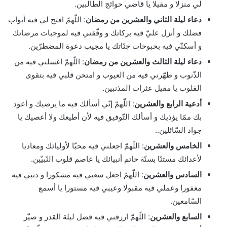
لي منزلا و مقيلا يا قاضي حوائج الطالبين.
دعاء ليلة الثاني والعشرين من رمضان
: اللّهمّ افتح لي فيه أبواب
فضلك و أنزل عليّ فيه بركاتك و وفّقني فيه لموجبات مرضاتك
و أسكنّي فيه بحبوحات جنّاتك يا مجيب دعوة المضطرّين.
دعاء ليلة الثالث والعشرين من رمضان
: اللّهمّ اغسلني فيه من
الذّنوب و طهّرني فيه من العيوب و امتحن قلبي فيه بتقوى
القلوب يا مقيل عثرات المذنبين.
أدعية الرابع والعشرين
: اللّهمّ إنّي أسألك فيه ما يرضيك و أعوذ
بك ممّا يؤذيك و أسألك التّوفيق فيه لأن أطيعك ولا أعصيك يا
جواد السّائلين..
الخامس والعشرين
: اللّهمّ اجعلني فيه محبّا لأوليائك ومعاديا
لأعدائك مستنّا بسنّة خاتم أنبيائك يا عاصم قلوب النّبيّين.
السادس والعشرين
: اللّهمّ اجعل سعيي فيه مشكورا و ذنبي فيه
مغفورا وعملي فيه مقبولا وعيبي فيه مستورا يا أسمع
السّامعين.
السابع والعشرين
: اللّهمّ ارزقني فيه فضل ليلة القدر و صيّر