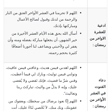
اللهم لا تحرمنا في العشر الأواخر العتق من النار
والرحمة من لدنك وقبول لصالح الأعمال
ادعية
ومباركتها بإذنك.
للعشرة
أسأل الله بحق هذه الأيام العشر الأخيرة من
الاواخر من
خير الشهور، أن يجعلها مباركة بفضله ومنه وأن
رمضان :
يغفر لي ولأحبتي ويضاعف لنا أجورنا أضعافًا
كثيرة بحجم رحمته.
اللهم اهدني فيمن هديتَ، وعافني فيمن عافيتَ،
وتولني فيمن توليتَ، وبارك لي فيما أعطيت،
دعاء
وقني شرَّ ما قضيتَ، فإنك تَقضي ولا يُقضى
القنوت
عليك، وإنه لا يذلُّ من واليتَ، تباركتَ ربنا
في العشر
وتعاليتَ“.
الأواخر من
اللهم إِنَّا نعوذ برضاك من سخطك، وبعفوك من
رمضان :
عقوبتك، وبك منك، لاَ نُحْصي ثَنَاءً عليك، أَنت