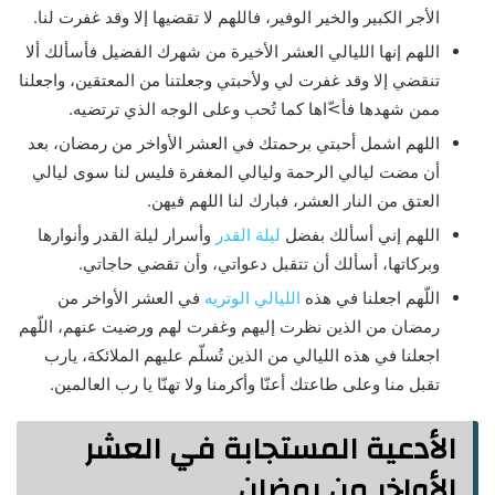
الأجر الكبير والخير الوفير، فاللهم لا تقضيها إلا وقد غفرت لنا.
اللهم إنها الليالي العشر الأخيرة من شهرك الفضيل فأسألك ألا
تنقضي إلا وقد غفرت لي ولأحبتي وجعلتنا من المعتقين، واجعلنا
ممن شهدها فأ>ّاها كما تُحب وعلى الوجه الذي ترتضيه.
اللهم اشمل أحبتي برحمتك في العشر الأواخر من رمضان، بعد
أن مضت ليالي الرحمة وليالي المغفرة فليس لنا سوى ليالي
العتق من النار العشر، فبارك لنا اللهم فيهن.
اللهم إني أسألك بفضل
ليلة القدر
وأسرار ليلة القدر وأنوارها
وبركاتها، أسألك أن تتقبل دعواتي، وأن تقضي حاجاتي.
اللّهم اجعلنا في هذه
الليالي الوتريه
في العشر الأواخر من
رمضان من الذين نظرت إليهم وغفرت لهم ورضيت عنهم، اللّهم
اجعلنا في هذه الليالي من الذين تُسلّم عليهم الملائكة، يارب
تقبل منا وعلى طاعتك أعنّا وأكرمنا ولا تهنّا يا رب العالمين.
الأدعية المستجابة في العشر
الأواخر من رمضان