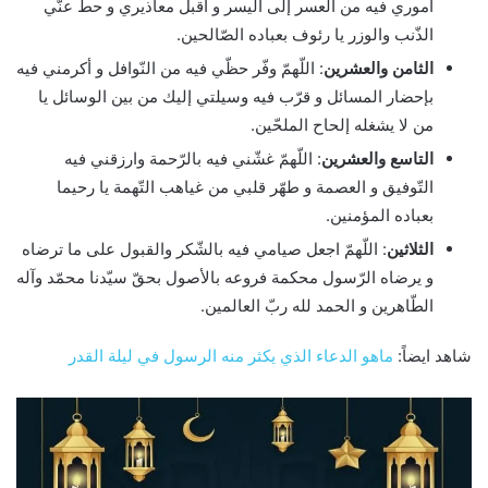
أموري فيه من العسر إلى اليسر و اقبل معاذيري و حطّ عنّي
الذّنب والوزر يا رئوف بعباده الصّالحين.
الثامن والعشرين
: اللّهمّ وفّر حظّي فيه من النّوافل و أكرمني فيه
بإحضار المسائل و قرّب فيه وسيلتي إليك من بين الوسائل يا
من لا يشغله إلحاح الملحّين.
التاسع والعشرين
: اللّهمّ غشّني فيه بالرّحمة وارزقني فيه
التّوفيق و العصمة و طهّر قلبي من غياهب التّهمة يا رحيما
بعباده المؤمنين.
الثلاثين
: اللّهمّ اجعل صيامي فيه بالشّكر والقبول على ما ترضاه
و يرضاه الرّسول محكمة فروعه بالأصول بحقّ سيّدنا محمّد وآله
الطّاهرين و الحمد لله ربّ العالمين.
شاهد ايضاً:
ماهو الدعاء الذي يكثر منه الرسول في ليلة القدر