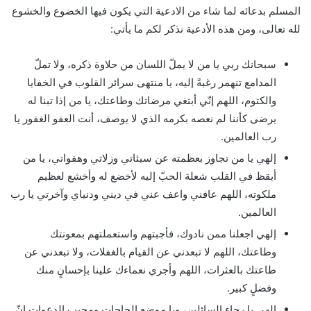
المسلم بدعائه لما شاء من الادعية التي يكون فيها الخضوع والخشوع
لله تعالى، ومن هذه الأدعية نذكر لكم ما يأتي:
سبحانك ربي يا من لا يملّ اللسان من حلاوة ذكره، ولا تملّ
المدامع تنهمر رغبةً إليه، يا منتهى سرائر القلوب في الخفايا
والكتوم، اللهم إنّي أبتغي مرضاتك وطاعتك، يا من إذا تبنا له
يرضى كأننا لم نعصه بكرمه الذي لا يوصف، أنت العفو الغفور يا
رب العالمين.
إلهي يا من تجاوز بعظمته عن سيئاتي وزلاتي وهفواتي، يا من
أيقظ في القلب شعلة الحبّ إليه لأخضع له وأخشع لعظيم
ملكوته، اللهم عافني واعف عني في ديني ودنياي وآخرتي يا رب
العالمين.
إلهي اجعلنا ممن نادوك، فأجبتهم واستعملتهم بمعونتك
وطاعتك، اللهم لا تبعدني عن القيام بالغفلات، ولا تبعدني عن
طاعتك بالعثرات، اللهم وأجري نعماءك علينا بإحسانٍ منك
وفضلٍ كبير.
إلهي يا رجاء السائلين، ويا موضع الحاجات ومجيب الدعوات إنّ