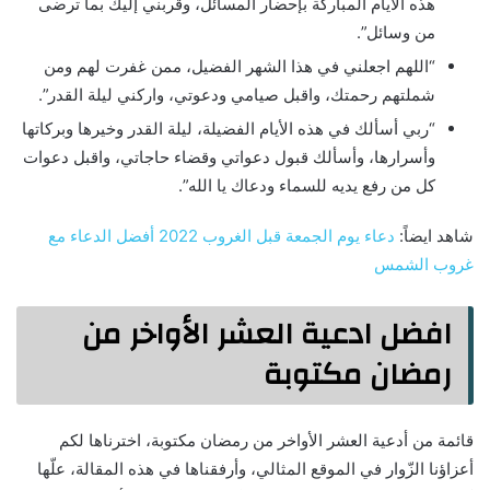
هذه الأيام المباركة بإحضار المسائل، وقربني إليك بما ترضى
من وسائل”.
“اللهم اجعلني في هذا الشهر الفضيل، ممن غفرت لهم ومن
شملتهم رحمتك، واقبل صيامي ودعوتي، واركني ليلة القدر”.
“ربي أسألك في هذه الأيام الفضيلة، ليلة القدر وخيرها وبركاتها
وأسرارها، وأسألك قبول دعواتي وقضاء حاجاتي، واقبل دعوات
كل من رفع يديه للسماء ودعاك يا الله”.
شاهد ايضاً:
دعاء يوم الجمعة قبل الغروب 2022 أفضل الدعاء مع
غروب الشمس
افضل ادعية العشر الأواخر من
رمضان مكتوبة
قائمة من أدعية العشر الأواخر من رمضان مكتوبة، اخترناها لكم
أعزاؤنا الزّوار في الموقع المثالي، وأرفقناها في هذه المقالة، علّها