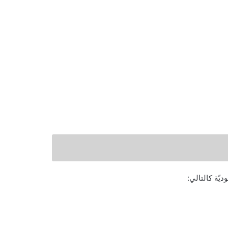
يّة كالتالي: