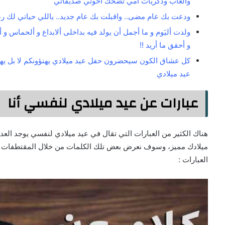
والعاب وذكريات امي تضحك اخوتي صديقاتي
ودعت بك عام مضى.. واقبلت بك عام جديد.. ياللي حياتي لك ر
ولدت أليَوم و ما أجمل أن يولد فيه بداخلى ألابداع و ألحماس و أل
و أحقق ما أريد !!
كل عشاق الكون سيحضرون حفل عيد ميلادي يهنؤونكم لا بل يهنؤونى
عيد ميلادي
عبارات عن عيد ميلادي لنفسي أنا
هناك الكثير من العبارات التي تقال في عيد ميلادي لنفسي يوجد العد
ميلادك مميز، وسوف نعرض بعض تلك الكلمات من خلال المقتطفات الت
العبارات :