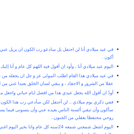
في عيد ميلادي أنا لن احتفل بل سادعو رب الكون ان يزيل عني 
أكون .
اليوم عيد ميلادي أنا ، وأود ان أقول فيه اللهم كل عام و أنا إ
في عيد ميلادي هذا العام اطلب المولى عز و جل ان يجعله من خ
عقلا من الشرور و الاحقاد ، و يبقي لسان الخلق بعيدا عني من ا
أودّ ان أقول الله يجعل عيدي هذا من افضل ايام حياتي واجعل ما 
ففي ذكري يوم ميلادي .. لن أحتفل لكن سأدعي رب هذا الكون .
سأكون وأن تبقي ألسنة الناس بعيده عني وأن ينسونى فيما يسر
روحي محتفظا بعقلي من الجنون..
اليوم اشعل شمعتي شمعه 24سنه كل عام وان