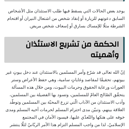
يوجد بعض الحالات التي يسقط فيها طلب الاستئذان مثل الأشخاص
السابق دعوتهم للزيارة أو إنقاذ شخص من اشتعال النيران أو اقتحام
الشرطة مثلًا للإمساك بسارق أو إسعاف شخص مريض.
الحكمة من تشريع الاستئذان
وأهميته
إنّ الله تعالى قد شرّع وأمر المسلمين بالاستئذان عند دخل بيوتٍ غير
بيوتهم، تحقيقًا لمقاصد وغاياتٍ سامية، وهي حفظ الأعراض وستر
العورات ورعاية الحقوق وحرمات البيوت، ومن خلال هذه المسألة
يتحقّق الصّالح العامّ للمسلمين، وتسود بها الفضيلة بين المسلمين،
وأدب الاستئذان من الآداب الّتي تزرع المحبّة بين المسلمين وتوطّد
العلاقة بينهم، وتبيّن مدى احترام المسلم لحرمات أخيه المسلم ومدى
خوفه على هتكها والتّعدّي عليها، فيسود الأمان في المجتمع
الإسلاميّ، لذا من واجب المسلم التزام هذا الأمر الربّانيّ لئلّا ينتشر