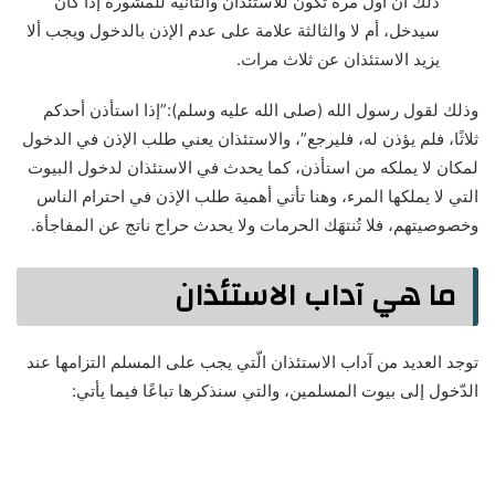
ذلك أن أول مرة تكون للاستئذان والثانية للمشورة إذا كان
سيدخل، أم لا والثالثة علامة على عدم الإذن بالدخول ويجب ألا
يزيد الاستئذان عن ثلاث مرات.
وذلك لقول رسول الله (صلى الله عليه وسلم):”إذا استأذن أحدكم
ثلاثًا، فلم يؤذن له، فليرجع”، والاستئذان يعني طلب الإذن في الدخول
لمكان لا يملكه من استأذن، كما يحدث في الاستئذان لدخول البيوت
التي لا يملكها المرء، وهنا تأتي أهمية طلب الإذن في احترام الناس
وخصوصيتهم، فلا تُنتهَك الحرمات ولا يحدث حراج ناتج عن المفاجأة.
ما هي آداب الاستئذان
توجد العديد من آداب الاستئذان الّتي يجب على المسلم التزامها عند
الدّخول إلى بيوت المسلمين، والتي سنذكرها تباعًا فيما يأتي: