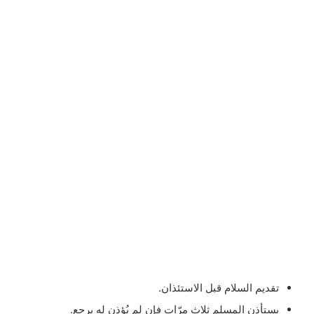
تقديم السلام قبل الاستئذان.
يستأذن المسلم ثلاث مرّاتٍ فإن لم يُؤذن له يرجع.