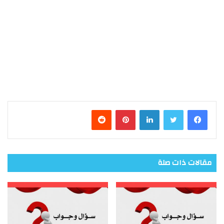
فيسبوك
تويتر
لينكدإن
بينتيريست
مقالات ذات صلة