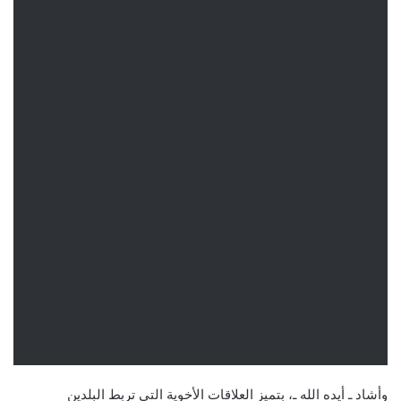
وأشاد ـ أيده الله ـ، بتميز العلاقات الأخوية التي تربط البلدين