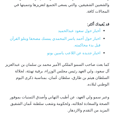
والشعبين الشقيقين، والتي يسعى الجميع لتعزيزها وتنميتها في
المجالات كافة.
قد يُفيدك أكثر:
أخبار حول سعود عبدالحميد
اخبار حول أحمد ياسر المحمدي يمسك مصحفا ويتلو القرآن
قبل بدء محاكمته.
اخبار جديده عن اللاعب ياسين بونو
كما بعث صاحب السمو الملكي الأمير محمد بن سلمان بن عبدالعزيز
آل سعود، ولي العهد رئيس مجلس الوزراء، برقية تهنئة، لجلالة
السلطان هيثم بن طارق، سلطان عُمان، بمناسبة ذكرى اليوم
الوطني لبلاده.
وعبر سمو ولي العهد، عن أطيب التهاني وأصدق التمنيات بموفور
الصحة والسعادة لجلالته، ولحكومة وشعب سلطنة عُمان الشقيق
المزيد من التقدم والازدهار.