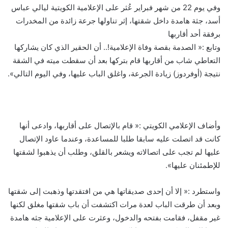
وفي يوم 22 من شهر فبراير عُثر على الإعلامية الكويتية ليالي عباس
أسد، جثة هامدة داخل شقتها، إثر تناولها جرعة زائدة من المخدرات
برفقة أحد أقاربها
وتابع :« الصدمة بقصة وفاة الإعلامية!.. أن الحقير الذي كان يشاركها
التعاطي شاب من أقاربها قام بتركها بعد أن سقطت ميته في الشقة
نتيجة (أوفردوز) زيادة الجرعة، واغلق الباب عليها، وفي اليوم التالي».
وأضاف الإعلامي الكويتي :« قام بالإتصال على أقاربها، وادعى أنها
كانت قد اتصلت عليه سابقا طلبا للمساعدة، وعندما عاود الإتصال
عليها لم تجب على اتصالاته ويشعر بالقلق، وطلب أن يذهبوا لشقتها
للإطمئنان عليها».
واستطرد :« إلا أن إحدى صديقاتها هي من افتقدتها وذهبت إلى شقتها
وبعد أن طرقت الباب لعدة مرات اكتشفت أن باب شقتها مغلق لكنها
غير مقفل، فقامت بفتحه والدخول، وعثرت على الإعلامية جثه هامدة