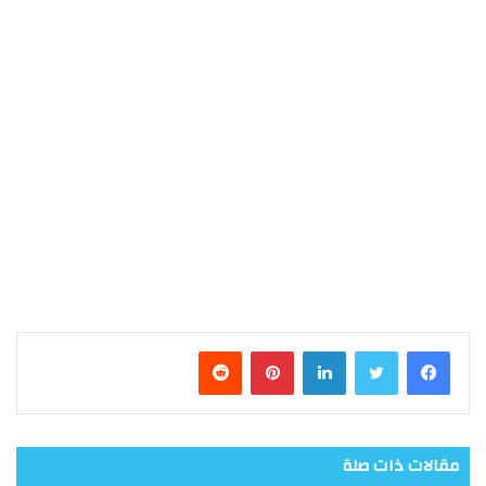
فيسبوك
تويتر
لينكدإن
بينتيريست
مقالات ذات صلة