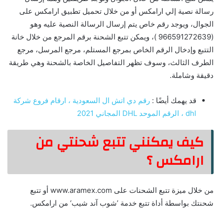
رسالة نصية إلي ارامكس أو من خلال تحميل تطبيق ارامكس على
الجوال، ويوجد رقم خاص يتم إرسال الرسالة النصية عليه وهو
(966591272639 )، ويمكن تتبع الشحنة برقم المرجع من خلال خانة
التتبع وإدخال الرقم الخاص بمرجع المستلم، مرجع المرسل، مرجع
الطرف الثالث، وسوف تظهر التفاصيل الخاصة بالشحنة وهي طريقة
دقيقة وشاملة.
قد يهمك أيضًا :
رقم دي اتش ال السعودية ، ارقام فروع شركة
dhl ، الرقم الموحد DHL المجاني 2021
كيف يمكنني تتبع شحنتي من
ارامكس ؟
من خلال ميزة تتبع الشحنات على www.aramex.com أو تتبع
شحنتك بواسطة أداة تتبع خدمة ’شوب آند شيب‘ من ارامكس.