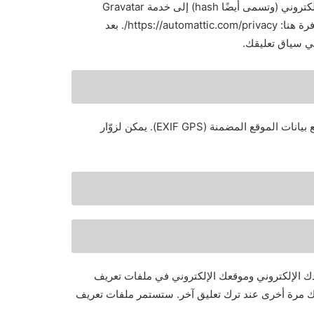
قد يتم توفير سلسلة مجهولة المصدر تم إنشاؤها من عنوان بريدك الإلكتروني (وتسمى أيضًا hash) إلى خدمة Gravatar
لمعرفة ما إذا كنت تستخدمها. سياسة خصوصية خدمة Gravatar متوفرة هنا: https://automattic.com/privacy/. بعد
ي سياق تعليقك.
إذا قمت بتحميل الصور إلى موقع الويب، يجب تجنب تحميل الصور مع بيانات الموقع المضمنة (EXIF GPS). يمكن لزوّار
دك الإلكتروني وموقعك الإلكتروني في ملفات تعريف
بك مرة أخرى عند ترك تعليق آخر. ستستمر ملفات تعريف