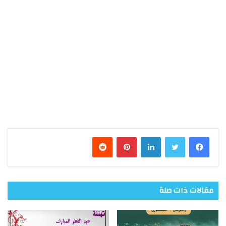
فيسبوك
تويتر
لينكدإن
بينتيريست
مقالات ذات صلة