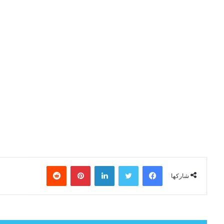
فيسبوك
تويتر
لينكدإن
بينتيريست
شاركها