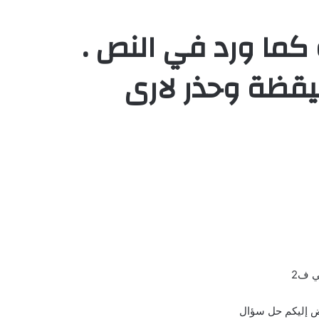
كما ورد في النص .
يقظة وحذر لارى
ي ف2
عرض إليكم حل سؤال