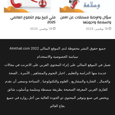
سؤال والإجابة مسابقات عن الامن
متي تاريخ يوم التطوع العالمي
والسلامة واجوبتها
2025
18 نوفمبر، 2024
18 نوفمبر، 2024
جميع حقوق النشر محفوظة لدى الموقع المثالي 2022 Almthali.com
سياسة الخصوصية والاستخدام
نعمل في الموقع المثالي على إثراء المحتوى العربي على الانترنت في مجالات
عديدة منها الدراسة والتعليم , اخبار النجوم والمشاهير , الأسرة , الصحة
والجمال , التجارة والمشاريع , العلوم والتكنولوجيا , السياحة ونسعى أن نقدم
للقارئ العربي المعرفة الصحيحة بطريقة مبسطة وسليمة وبأسلوب شائق
ويختص في صنع وتوفير المحتوي ذو الجودة العالية من أجل زواره في جميع
بقاع العالم