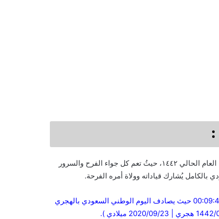
يوافق اليوم الوطني السعودي للعام 1442 تاريخ 6 من شهر صفر من العام الحالي ١٤٤٢، حيثُ تعم كل جواء الفرح والسرور
 بالكامل يُشارك قياداته وولاة أمره الفرحة.
لمعرفة متى اليوم الوطني 1442 باقي على العد التنازلي : 28 يوم 00:09:45 حيث يصادف اليوم الوطني السعودي بالهجري