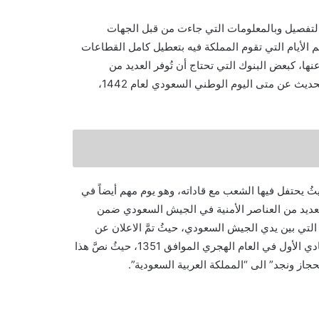
كن الأن الحصول علي وبالتفصيل وبالمعلومات التي جاءت من قبل الجهات
معروف أنّ اليوم الوطني السعودي 90 هو من أهم الأيام التي تقوم المملكة فيه بتعطيل كامل القطاعات
عنها، كبعض البنوك التي تحتاج أن تُوفر العديد من
الخدمات للمواطنين في هذا اليوم المبارك المهم، والذي قمنا فيه بالحديث عن متى اليوم الوطني السعودي لعام 1442،
ثُ يحتفل فيها الشعب مع قاداته، وهو يوم مهم أيضاً في
لعديد من العناصر الأمنية في الجيش السعودي ضمن
التي بين يدي الجيش السعودي، حيثُ تمَّ الاعلان عن
المرسوم الملكي تحت رقم 2716، والذي كان بتاريخ 17 من شهر جمادي الأول في العام الهجري الموافق 1351، حيثُ نصَّ هذا
از ونجد” الى “المملكة العربية السعودية”.