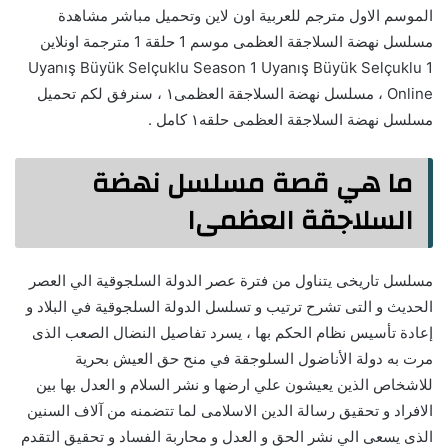
الموسم الاول مترجم للعربية اون لاين وتحميل مباشر مشاهدة
مسلسل نهضة السلاجقة العظمى موسم 1 حلقة 1 مترجمة اونلاين
Uyanış Büyük Selçuklu Season 1 Uyanış Büyük Selçuklu 1
Online ، مسلسل نهضة السلاجقة العظمى١ ، سنرفق لكم تحميل
مسلسل نهضة السلاجقة العظمى حلقه١ كامل .
ما هي قصة مسلسل نهضة
السلاجقة العظمى١
مسلسل تاريخى يتناول من فترة عصر الدولة السلجوقية الي العصر
الحديث و التى تشرح ترتيب و تسلسل الدولة السلجوقية في البلاد و
إعادة تأسيس نظام الحكم بها ، يسرد تفاصيل النضال الصعب الذى
مرت به دولة الأناضول السلوجقة في منح حق العيش بحرية
للاشخاص الذين يعيشون علي ارضها و نشر السلام و العدل بها بين
الافراد و تحقيق رسالة الدين الاسلامى لما تتضمنه من آلاف السنين
الذى يسعى الي نشر الحق و العدل و محاربة الفساد و تحقيق التقدم