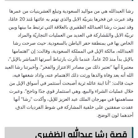
رشا العبدالله هي من مواليد السعودية وتبلع العشرينيات من عمرها
وقد عبرت عن فخرها بتربيّة الابل والذي تهتم به عائتها مُنذ 20 عامًا،
وقد تميزت رشا العبدالله الظفيري بالعلاقة التي ترتبط ما بينها وبين
تربيّة الابل والمُشاركة في العديد من العمليات التجاريّة والمزاد
الخاص بها في بمنطقة حفر الباطن بالسعودية. حيث صرحت رشا
العبدالله، مالكة الإبل في المملكة السعودية، وقالت: إن “اهتمامها
بالإبل بدأ منذ 20 عاماً، عندما تأثرت بارتباط أسرتها المباشر بالإبل”،
معتبرةً أنها “تعتبر ذلك من مصادر الاعتزاز والفخر”. وأخبرتنا رشا العبد
الله أنه بعد وفاة والدها ورثت ذلك الاهتمام عنه، واذاد شغفها فيه،
حيث قالت: “أنا ابنة عائله ثرية أصبحت أستثمر في أسواق الإبل من
خلال عمليات الشراء والبيع، وهي استثمار قوي جدًا وناجح”. وعبرت
مساهمتها في مهرجان الملك عبد العزيز للإبل، وأكدت “رشا” أنها
عقدت صفقتين على خلفية المشاركة في شوط الفرديات الدق،
أحدهما لون الوضح.
قصة رشا عبدالله الظفيري