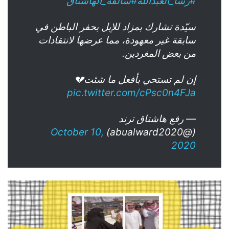
#رشا_العبدالله
#سالفه_الهاشتاق
سيّدة تشارك بمزاد للإبل بحفر الباطن في
سابقة غير معهودة، مما عرضها لانتقادات
من بعض المغردين.
إن لم تستحي بأفعل ما شئت💔
pic.twitter.com/cPsc0n4FJa
— رفع هاشتاق ترند
October 10,
(@abualward2020)
2020