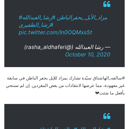
#مزاد_الأبل_بحفرالباطن
#رشا_العبدالله
#رشا_الظفيري
pic.twitter.com/In0OQMxs5t
— رشا العبدالله (@rasha_aldhaferi)
October 10, 2020
‎#سالفه_الهاشتاق سيّدة تشارك بمزاد للإبل بحفر الباطن في سابقة
غير معهودة، مما عرضها لانتقادات من بعض المغردين. إن لم تستحي
بأفعل ما شئت💔