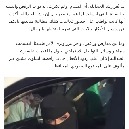
لم تُعر رشا العبدالله، أي اهتمام، ولم تكترث، بدعوات الرفض والتنبيه
والنصائح، التي أرسلت لها عبر متابعيها، بل إن رشا العبدالله، أكدت
أنها كانت تواظب على حضور فعاليات كتلك، مطالبة متابعيها بالكف
عن إرسال الأذكار والآيات التي تحرم اختلاطها بالرجال.
وما بين معارض ورافض، وآخر يبرر ويرى الأمر طبيعيًا، انقسمت
جماهير وسائل التواصل الاجتماعي، حول ما أقدمت عليه رشا
العبدالله إلا أن أغلب ردود الأفعال جاءت رافضة، لسلوك مشين غير
مألوف على المجتمع السعودي المحافظ.