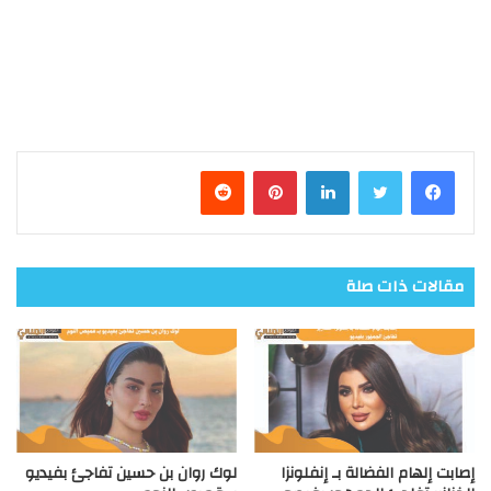
فيسبوك
تويتر
لينكدإن
بينتيريست
مقالات ذات صلة
إصابت إلهام الفضالة بـ إنفلونزا
لوك روان بن حسين تفاجئ بفيديو