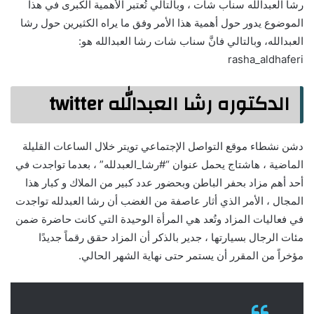
رشا العبدالله سناب شات ، وبالتالي تُعتبر الأهمية الكُبرى في هذا
الموضوع يدور حول أهمية هذا الأمر وفق ما يراه الكثيرين حول رشا
العبدالله، وبالتالي فانَّ سناب شات رشا العبدالله هو:
rasha_aldhaferi
الدكتوره رشا العبدالله twitter
دشن نشطاء موقع التواصل الإجتماعي تويتر خلال الساعات القليلة
الماضية ، هاشتاج يحمل عنوان “#رشا_العبدلله” ، بعدما تواجدت في
أحد أهم مزاد بحفر الباطن وبحضور عدد كبير من الملاك و كبار هذا
المجال ، الأمر الذي أثار عاصفة من الغضب أن رشا العبدلله تواجدت
في فعاليات المزاد وتُعد هي المرأة الوحيدة التي كانت حاضرة ضمن
مئات الرجال بسيارتها ، جدير بالذكر أن المزاد حقق رقماً جديدًا
مؤخراً من المقرر أن يستمر حتى نهاية الشهر الحالي.