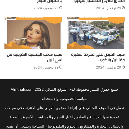
الخنازير تفاجئ الجمهور بفيديو
بـ قميص النوم
29 نوفمبر، 2024
29 نوفمبر، 2024
سبب القبض على مخرجة شهيرة
سبب سحب الجنسية الكويتية من
وفنانين بالكويت
نهى نبيل
29 نوفمبر، 2024
29 نوفمبر، 2024
جميع حقوق النشر محفوظة لدى الموقع المثالي 2022 Almthali.com
سياسة الخصوصية والاستخدام
نعمل في الموقع المثالي على إثراء المحتوى العربي على الانترنت في مجالات
عديدة منها الدراسة والتعليم , اخبار النجوم والمشاهير , الأسرة , الصحة
والجمال , التجارة والمشاريع , العلوم والتكنولوجيا , السياحة ونسعى أن نقدم