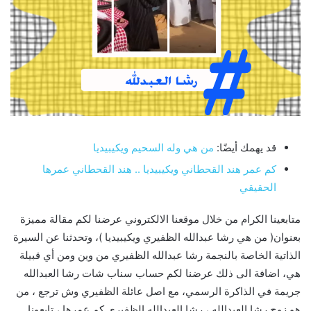
قد يهمك أيضًا:
من هي وله السحيم ويكيبيديا
كم عمر هند القحطاني ويكيبيديا .. هند القحطاني عمرها
الحقيقي
متابعينا الكرام من خلال موقعنا الالكتروني عرضنا لكم مقالة مميزة
بعنوان( من هي رشا عبدالله الظفيري ويكيبيديا )، وتحدثنا عن السيرة
الذاتية الخاصة بالنجمة رشا عبدالله الظفيري من وين ومن أي قبيلة
هي، اضافة الى ذلك عرضنا لكم حساب سناب شات رشا العبدالله
جريمة في الذاكرة الرسمي، مع اصل عائلة الظفيري وش ترجع ، من
هو زوج رشا العبدالله ، رشا العبدالله الظفيري كم عمرها ، تابعونا