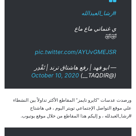
#رشا_العبدالله
ي غنماتي ماع ماع
🤣🤣
pic.twitter.com/AYUvGMEJSR
— ابو فهد | رفع هاشتاق ترند | تَقْدِر
October 10, 2020
(@TAQDIR__)
ورصدت عدسات “كايرو تايمز” المقاطع الأكثر تداولاً بين النشطاء
علي موقع التواصل الإجتماعي تويتر اليوم ، في هاشتاج
#رشا_العبدلله ، و إليكم هذا المقاطع من خلال موقع يوتيوب.