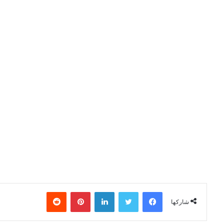
فيسبوك
تويتر
لينكدإن
بينتيريست
شاركها