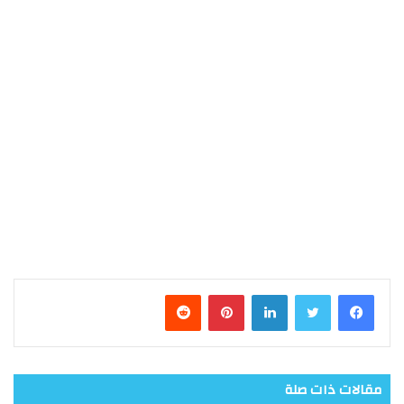
فيسبوك
تويتر
لينكدإن
بينتيريست
مقالات ذات صلة