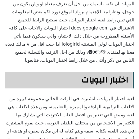
البويات ان تكتب اسمك من اجل أن تعرف معناه او وش يكون من
جوجل، ونظرا منا للإهتمام برواد الموقع نورد لكم بعض المعلومات
التي تبين رابط لعبة اختبار البويات، حيث سيتيح الرابط للجميع
الاشتراك في docs google com اختبار البويات والاجابة على كافة
الأسئلة المطروحة من خلال ذلك الاختبار، والي سيكون فيما يأتي
اختبار البويات لولي المشنئه lologirld اذا جبت اقل من ٨ مالك قعده
معنا بهالمنتدى 👎✨💓🌚، وذلك من اجل الترفيه والتسلية لجميع
الناس من ذكر وأنثى من خلال رابط اختبار البويات. فتابعونا .
اختبار البويات
لعبة اختبار البويات ، انشترت في الوقت الحالي مجموعة كبيرة من
الالعاب الترفيهية الهادفة والمميزة والتعليمية، ومن هذه الالعاب هي
لعبة وميض التي تعتبر من افضل العاب الانترنت التي يشارك بها
الكثير من الاشخاص من مختلف البلدان العربية، حيث يقوم المشترك
في هذه اللعبة بكتابة اسمه ويتم كتابة له اين مكان سفره او هديته او
أي شيء بهدف ترفيهي، وهذه النتائج هي مجرد توقعات غير صحيحة،