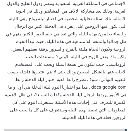
الاجتماعي في المملكة العربية السعودية ومصر ودول الخليج والدول
العربية، وذلك بعد مشاركة الالاف من المشاهير وذلك في اجوبة
الاسئلة، تلك اسئلة تحليلية شخصية في اختبار ليله زواج وهي الليلة
التي يكون فيها الزوجين على إنفراد في الدخلة، كثير من الرجال
والنساء يحلمون بهذه الليلة والتي تعد هي حلم العمر للكثير منهم في
ظل جمالها والمتعة اللا متناهية في هذه الليلة، حيث تبدأ الحياة
الزوجية وتكون الحياة مليئة بالفرح والسرور برفقة بعضهم البعض،
ولكن ماذا يفعل الزوج في الليلة الأولى؟ مستندات الحب
الرومانسي، حيث تتكون من تسعة اسئلة ويجب على المستخدم
الاجابة عنها بالشكل الصحيح وذلك حتى لا يتم اعتبارها فاشلة حسب
التقييم النهائي، سوف نطرح رابط لعبة اختبار ليلة الدخلة رابط
docs google com . هذا هو اختبارنا اليوم ليلة الدخلة هي أول و ما
هى الأمور يريدها الرجال ليلة الدخلة وكذلك النساء؟، في ظل الأهمية
الكبيرة للتعرف على إجابات هذه الأسئلة سنتعرف اليوم على كل
المعلومات التي تحيط بهذه الليلة وسنتعرف على كل ما يجب على
الزوجين فعله في هذه الليلة الجميلة.