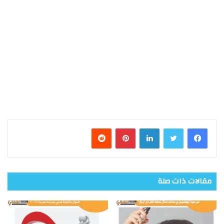
فيسبوك
تويتر
لينكدإن
بينتيريست
مقالات ذات صلة