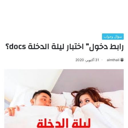
سؤال وجواب
رابط دخول” اختبار ليلة الدخلة docs؟
almthali
31 أكتوبر، 2020