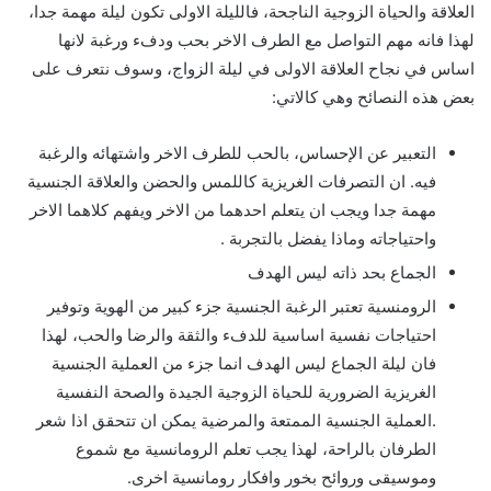
العلاقة والحياة الزوجية الناجحة، فالليلة الاولى تكون ليلة مهمة جدا،
لهذا فانه مهم التواصل مع الطرف الاخر بحب ودفء ورغبة لانها
اساس في نجاح العلاقة الاولى في ليلة الزواج، وسوف نتعرف على
بعض هذه النصائح وهي كالاتي:
التعبير عن الإحساس، بالحب للطرف الاخر واشتهائه والرغبة
فيه. ان التصرفات الغريزية كاللمس والحضن والعلاقة الجنسية
مهمة جدا ويجب ان يتعلم احدهما من الاخر ويفهم كلاهما الاخر
واحتياجاته وماذا يفضل بالتجربة .
الجماع بحد ذاته ليس الهدف
الرومنسية تعتبر الرغبة الجنسية جزء كبير من الهوية وتوفير
احتياجات نفسية اساسية للدفء والثقة والرضا والحب، لهذا
فان ليلة الجماع ليس الهدف انما جزء من العملية الجنسية
الغريزية الضرورية للحياة الزوجية الجيدة والصحة النفسية
.العملية الجنسية الممتعة والمرضية يمكن ان تتحقق اذا شعر
الطرفان بالراحة، لهذا يجب تعلم الرومانسية مع شموع
وموسيقى وروائح بخور وافكار رومانسية اخرى.