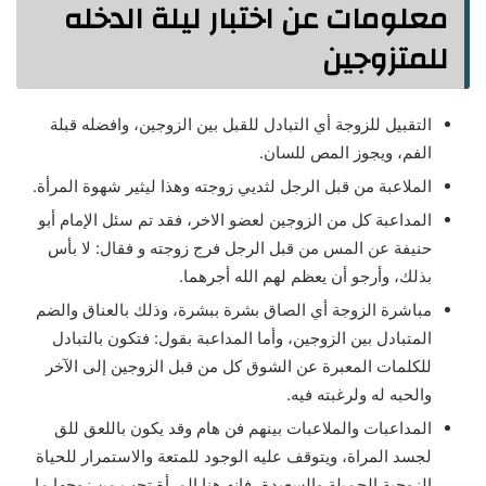
معلومات عن اختبار ليلة الدخله
للمتزوجين
التقبيل للزوجة أي التبادل للقبل بين الزوجين، وافضله قبلة
الفم، ويجوز المص للسان.
الملاعبة من قبل الرجل لثديي زوجته وهذا ليثير شهوة المرأة.
المداعبة كل من الزوجين لعضو الاخر، فقد تم سئل الإمام أبو
حنيفة عن المس من قبل الرجل فرج زوجته و فقال: لا بأس
بذلك، وأرجو أن يعظم لهم الله أجرهما.
مباشرة الزوجة أي الصاق بشرة ببشرة، وذلك بالعناق والضم
المتبادل بين الزوجين، وأما المداعبة بقول: فتكون بالتبادل
للكلمات المعبرة عن الشوق كل من قبل الزوجين إلى الآخر
والحبه له ولرغبته فيه.
المداعبات والملاعبات بينهم فن هام وقد يكون باللعق للق
لجسد المراة، ويتوقف عليه الوجود للمتعة والاستمرار للحياة
الزوجية الجميلة والسعيدة، فإنه هنا المرأة تحب من زوجها ما