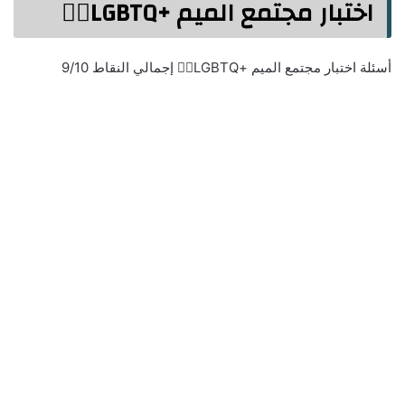
اختبار مجتمع الميم +LGBTQ🏳️‍🌈
أسئلة اختبار مجتمع الميم +LGBTQ🏳️‍🌈 إجمالي النقاط 9/10