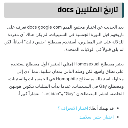
تاريخ المثليين docs
بعد الحديث عن اختبار مجتمع الميم docs google com تعرف على
تاريخهم قبل الثورة الجنسية في الستينيات، لم يكن هناك أي مفردة
للدلالة على غير المغايرين، اُستخدم مصطلح “جنس ثالث” أحياناً، لكن
لم يلق قبولاً في الولايات المتحدة.
يعتبر مصطلح Homosexual (مثلي الجنس) أول مصطلح يستخدم
على نطاق واسع، لكن وصله الناس بمعان سلبية، مما أدى إلى
محاولة استبداله بمصطلح Homophile في الخمسينات والستينات،
ومصطلح Gay في السبعينات. عندما بدأت المثليات بتكوين هويتهن
الخاصة، انتشر المصطلحان “Gay” و”Lesbian” انتشاراً كبيراً.
قد يهمك أيضًا:
اختبار الانحراف ؟
اختبار اختبر اسلامك