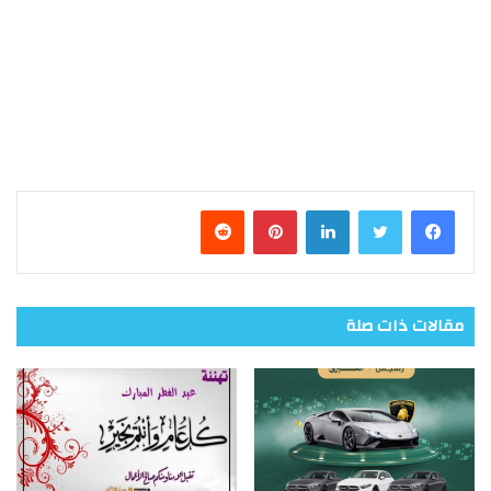
فيسبوك
تويتر
لينكدإن
بينتيريست
مقالات ذات صلة