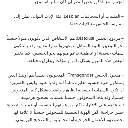
الجنس مع الذكور بغض النظر إن كان سالباً أم موجباً.
– المثليات أو السحاقيات Lesbian: فئة الإناث اللواتي يملن إلى
ممارسة الجنس مع الإناث فقط.
– مزدوج الجنس Bisexual: هم الأشخاص الذين يكونون ميولاً جنسياً
نحو النوعين، النوع المماثل لنوعهم والنوع المغاير، وقد يمتلكون
سمات جسدية أو عاطفية تدعم ميولهم نحو الجنسين، كما يختبر
البعض هذه الميول بشكل دائم أو مؤقت وبطرق مختلفة.
– متحول الجنس Transgender: المتحولون جنسياً هم أولئك الذين
يمتلكون هوية جنسية مغايرة تماماً لما ولدوا عليه، وليس بالضرورة
أن تكون السمات الجسدية الظاهرة واضحة بشكل كبير للمتحولين
جنسياً، وقد يلجأ المتحولون جنسياً لعمليات تصحيح هرمونية
تساعدهم على الاقتراب أكثر من هويتهم الجنسية، أو عمليات تصحيح
جنس جراحية، لكن الهوية الجنسية للمتحولين جنسياً لا علاقة لها
بخضوعهم للأعمال الجراحية أو التجميلية أو التصحيح الهرموني.