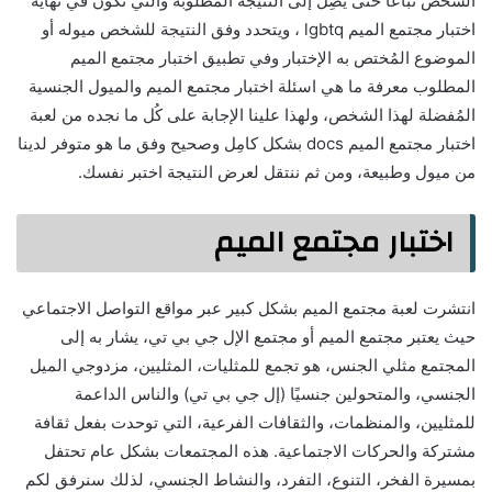
الشخص تباعاً حتى يصِل إلى النتيجة المطلوبة والتي تكون في نهاية
اختبار مجتمع الميم lgbtq ، ويتحدد وفق النتيجة للشخص ميوله أو
الموضوع المُختص به الإختبار وفي تطبيق اختبار مجتمع الميم
المطلوب معرفة ما هي اسئلة اختبار مجتمع الميم والميول الجنسية
المُفضلة لهذا الشخص، ولهذا علينا الإجابة على كُل ما نجده من لعبة
اختبار مجتمع الميم docs بشكل كامِل وصحيح وفق ما هو متوفر لدينا
من ميول وطبيعة، ومن ثم ننتقل لعرض النتيجة اختبر نفسك.
اختبار مجتمع الميم
انتشرت لعبة مجتمع الميم بشكل كبير عبر مواقع التواصل الاجتماعي
حيث يعتبر مجتمع الميم أو مجتمع الإل جي بي تي، يشار به إلى
المجتمع مثلي الجنس، هو تجمع للمثليات، المثليين، مزدوجي الميل
الجنسي، والمتحولين جنسيًا (إل جي بي تي) والناس الداعمة
للمثليين، والمنظمات، والثقافات الفرعية، التي توحدت بفعل ثقافة
مشتركة والحركات الاجتماعية. هذه المجتمعات بشكل عام تحتفل
بمسيرة الفخر، التنوع، التفرد، والنشاط الجنسي، لذلك سنرفق لكم