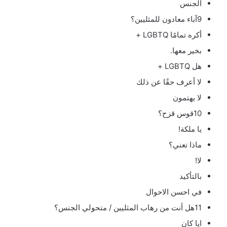
الجنس
9آباء معادون للمثليين؟
أكره تمامًا LGBTQ +
بخير معها.
هل LGBTQ +
لا أعرف حقًا عن ذلك
لا يهتمون
10قوس قزح؟
يا ملكة!
ماذا تعني؟
لا!
بالتأكيد
في احسن الاحوال
11هل أنت من رهاب المثليين / متحولي الجنس؟
ايا كان