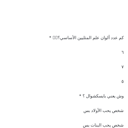
كم عدد ألوان علم المثليين الأساسي؟🏳️‍🌈 *
٦
٧
٥
وش يعني بايسكشوال ؟ *
شخص يحب الأولاد بس
شخص يحب البنات بس