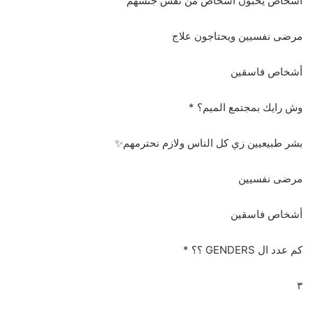
أشخاص يحبون أشخاص من نفس جنسهم
مرضى نفسيين ويحتاجون علاج
أشخاص فاسقين
وش رايك بمجتمع الميم؟ *
بشر طبيعيين زي كل الناس ولازم نحترمهم✨
مرضى نفسيين
أشخاص فاسقين
كم عدد ال GENDERS ؟؟ *
٣