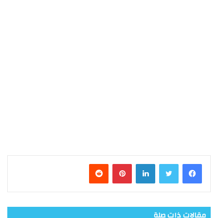
فيسبوك
تويتر
لينكدإن
بينتيريست
مقالات ذات صلة