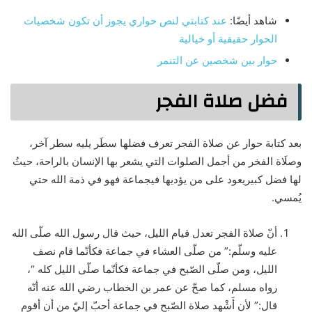
شاهد أيضًا:
عند كتابتي لنص حواري يجوز أن تكون شخصيات
الحوار حقيقية أو خيالية
حوار بين شخصين عن التنمر
فضل صلاة الفجر
بعد كتابة حوار عن صلاة الفجر تعرف فضلها سطَر يليه سطر آخر،
وصلَاة الفخر من أجمل الصلوات التي يشعر بها الإنسان بالراحة، حيثُ
لها فضل كبيريعود على من يؤديها فيجماعة فهو في ذمة الله حتي
يُمسي.
أنّ صلاة الفجر تعدل قيام الليل، حيث قال رسول الله صلّى الله
عليه وسلّم:” من صلّى العشاء في جماعة فكأنّما قام نصف
الليل، ومن صلّى الصّبح في جماعة فكأنّما صلّى الليل كله “،
رواه مسلم، كما صحّ عن عمر بن الخطاب رضي الله عنه أنّه
قال:” لأن أَشْهد صلاة الصّبح في جماعة أحبّ إليّ من أن أقوم