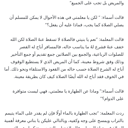
والمريض بل تجب على الجميع”
قالت أسماء: ” لكن يا معلمتي في هذه الأحوال لا يمكن للمسلم أن
يصلي الصلاة كما يجب، فماذا عليه أن يفعل؟”
قالت المعلمة: “نعم يا بنيتي فالصلاة لا تسقط عنهُ الصلاة لكن الله
خفف عنهُ فشرع لهُ ما يناسب حاله، فالمسافر أباح له القصر
للصلوات الرباعية، والجمع بين الصلاتين جمع تقديم أو جمع التأخير
وذلك وفق شروط معينة، كما أن المريض الذي لا يستطيع الوقوف
أباح له الشرع الصلاة حسب حاله من القعود والاستلقاء ونحو ذلك. أما
في الخوف فقد أباح له الله أيضًا الصلاة كيف كان بطريقة معينة.
قالت أسماء:” وماذا عن الطهارة يا معلمتي، فهي ليست متوافرة
على الدوام؟”
ردت المعلمة: “تجب الطهارة بالماء أولًا فإن لم يقدر على الماء يتيمم
بالتراب ويمسح على وجه وكفيه، وبالتالي عليكن يا بناتي معرفة أهمية
الصلاة في حياة المسلم، فالصلاة تطهر النفوس وتزكيها وهي التي