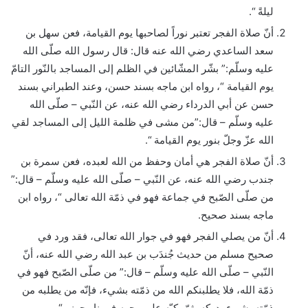
ليلةً “.
أنّ صلاة الفجر تعتبر نوراً لصاحبها يوم القيامة، فعن سهل بن
سعد الساعدي رضي الله عنه قال: قال رسول الله صلّى الله
عليه وسلّم:” بشّر المشّائين في الظلم إلى المساجد بالنّور التامّ
يوم القيامة “، رواه ابن ماجه بسند حسن، وعند الطبراني بسند
حسن عن أبي الدرداء رضي الله عنه، عن النّبي – صلّى الله
عليه وسلّم – قال:”من مشى في ظلمة الليل إلى المساجد لقي
الله عزّ وجلّ بنور يوم القيامة “.
أنّ صلاة الفجر هي أمان وحفظ من الله لعبده، فعن سمرة بن
جندب رضي الله عنه، عن النّبي – صلّى الله عليه وسلّم – قال:”
من صلّى الصّبح في جماعة فهو في ذمّة الله تعالى “، رواه ابن
ماجه بسند صحيح.
أنّ من يصلي الفجر فهو في جوار الله تعالى، فقد ورد في
صحيح مسلم من حديث جُندَب بن عبد الله رضي الله عنه، أنّ
النّبي – صلّى الله عليه وسلّم – قال:” من صلّى الصّبح فهو في
ذمّة الله، فلا يطلبنكم الله من ذمّته بشيء، فإنّه من يطلبه من
ذمّته بشيء يدركه، ثمّ يكبّه على وجهه في نار جهنم “.