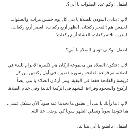
الطفل : وكم عدد الصلوات يا أبي؟.
الأب : ينادي المؤذن للصلاة يا بني كل يوم خمس مرات، والصلوات
الخمس هم :الفجر ركعتان، الظهر أربع ركعات، العصر أربع ركعات،
المغرب ثلاثة ركعات، العشاء أربع ركعات”.
الطفل : وكيف تؤدى الصلاة يا أبي؟.
الأب : تتكون الصلاة من مجموعة أركان هي تكبيرة الإحرام للبدء في
الصلاة، ثم قراءة الفاتحة وسورة قصيرة في أول ركعتين من كل
فريضة والفاتحة فقط في البقية، ومن أركان الصلاة يا بني أيضاً
الركوع والسجود وقراءة التشهد في الركعة الثانية وفي ختام الصلاة.
الأب : ما رأيك يا بني أن نطبق ما تحدثنا عنه سوياً الآن بشكل عملي،
هيا نتوضأ سوياً ونصلي الظهر سوياً كي يرضى عنا الله.
الطفل : بالطبع يا أبي هيا بنا.