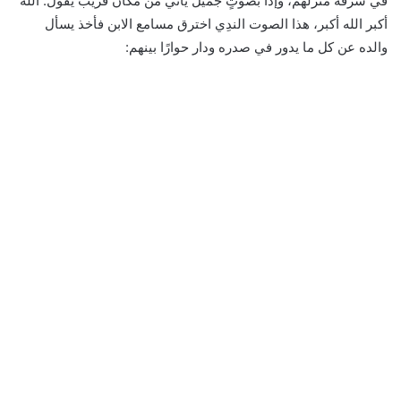
في شرفة منزلهم، وإذا بصوتٍ جميل يأتي من مكان قريب يقول: الله
أكبر الله أكبر، هذا الصوت الندِي اخترق مسامع الابن فأخذ يسأل
والده عن كل ما يدور في صدره ودار حوارًا بينهم: