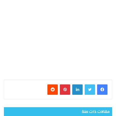
فيسبوك
تويتر
لينكدإن
بينتيريست
مقالات ذات صلة