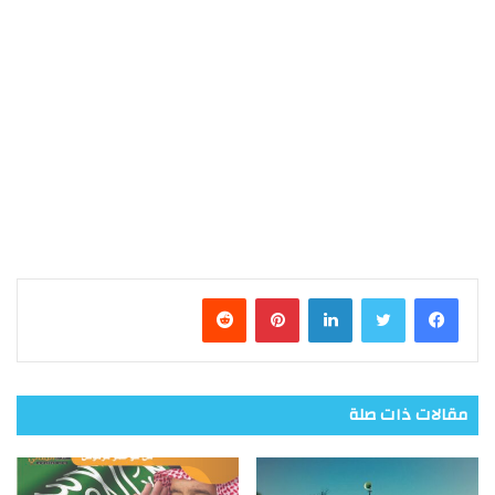
فيسبوك
تويتر
لينكدإن
بينتيريست
مقالات ذات صلة