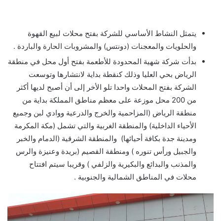
يتمثل النشاط الأساسي للشركة بفتح محلات لبيع القهوة
والحلويات والمعجنات (دونتس) والمشروبات الحارة والباردة .
بدأت شركة شهية المحدودة للأطعمة بفتح أول محل في منطقة
الرياض بحي العليا وذلك كنقطة بداية لانتشارها وتوسعت
الشركة بفتح المحلات واحدا تلو الأخر إلى أن أصبح لديها أكثر
من 200 محل موزعة على معظم مناطق المملكة بداية من
منطقة الرياض (المزاحمية والخرج والدرعية ووادي لبن وجميع
الأحياء الداخلية) والمنطقة الغربية والتي تشمل (مكة المكرمة
ومدينة جدة بكافة أحيائها) والمنطقة الشرقية (الدمام والخبر
والجبيل ورأس تنوره ) ومنطقة القصيم (بريدة وعنيزة والرس
والمذنب والبدائع والبكيرية والزلفي ) وقريبا سيتم افتتاح
محلات في المناطق الشمالية والجنوبية .