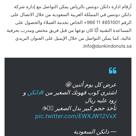
أرقام ادارة دانكن دونتس بالرياض يمكن التواصل مع إدارة شركة
دانكن دونتس في المملكة العربية السعودية من خلال الاتصال على
الرقم 4651001​ 11 966+ الخاص بخدمة العملاء والحصول على
المساعدة التقنية أيّا كان نوعها من قبل فريق مختص ومدرب بحرفية
عالية، كما يمكن التواصل من خلال الإيميل على العنوان البريدي
.
Info@dunkindonuts.sa
عرض كل يوم أثنين 🤩
اشتري كوب قهوتك الصغير من
#دانكن
و
زود عليه ريال
تأخذ حجم كبير بدل الصغير 👌🏻☕
pic.twitter.com/EWXJW12VxX
— دانكن السعودية