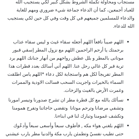
مستجاب ومحاولة تكملة الشروط بشكل كبير لكي يستجيب الله
للعباد أجمعين، كما أن الدعاء جماعة شيء ضروري ومهم للغاية
والدعاء للمسلمين جميعهم في كل وقت وفي كل حين لكي يستجيب
الله للدعاء.
اللهم صيباً نافعاً اللهم أجعله سقاء غيث و ليس سقاء عذاب
برحمتك يا أرحم الراحمين اللهم مع نزول المطر إسقي قبور
موتانى بالمطر و بلل عطش رواحهم من أنهار جنانك اللھم برد
تربة قبر كل غالي رحل عنا. اللهم أني أسالك بعدد قطرات هذا
المطر تفريجآ لكل هم واستجابة لكل دعاء *اللهم يامن اطلقت
السماء بالخيرات واجريت السحب فسالت الاودية والممرات
وغمرت الأرض بالغيث والزخات.
نسألك يالله مع كل قطرة مطر ان تشرح صدورنا وتيسر امورنا
وتشفي مرضانا وترحم موتانا وتقضي حاجاتنا وتفرج همومنا
وتكشف غمومنا وتبارك لنا في ابناءنا.
اللهُم بلغني هواء مكه , فأطوف سبعاً وأسعى سبعاً وأدعُوك
حتى تطيب نفسيّ وتطمئن يارب مكة والدنيا مطر يارب عيشني