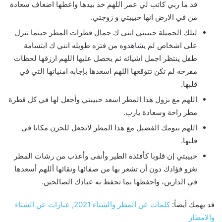
قد ما ربي كاتب لي عمر اللهم خذ بيدها واعطها اضعاف سعادة
من في الارض انها حبيبتي و زوجتي.
لتلك الجميلة حبيبتي انتي ك جمال قطرات المطر حينما تنزل
على اشخاص لم يشاهدوه من فتره طويله انتي ك ابتسامة
طفل ينتظر اجمل اشيائه ثم يحصل عليها اللهم ارزقها لحظات
مفرحه لم تكن تتوقعها اللهم اسعدها بإجابه امنياتها التي في
قلبها.
اللهم مع نزول هذا المطر اسعد حبيبتي وأجعل لها في كل قطرة
مطر راحة وسعادة يارب.
اللهم بيومك الفضيل مع هذا المطر لاتجعل للحزن مكانا في
قلبها.
حبيبتي إن قلوبا كأفئدة الطير وأنقى وأعذب من رشات المطر
تغزو فؤادك دون أن تشعر بها من صفائها ونقائها أللهم أسعدها
في الدارين، واحفظها بما تحفظ به عبادك الصالحين.
قد يهمك أيضاً:
كلمات عن المطر والشتاء 2021, عبارات عن الشتاء
والامطار