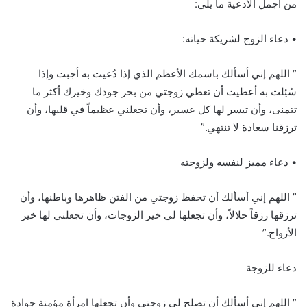
من أجمل الأدعية ما يلي:
• دعاء الزوج لشريكة حياته:
” اللهم إني أسألك باسمك الأعظم الذي إذا دُعيت به أجبت وإذا
سُئِلت به أعطيت أن تعطي زوجتي من بحر جودك وخيرك أكثر ما
تتمنى، وأن تيسر لها كل عسير، وأن تجعلني عظيماً في قلبها، وأن
ترزقنا سعادة لا تنتهي.”
• دعاء مميز لنفسه ولزوجته
” اللهم إني أسألك أن تحفظ زوجتي من الفتن ظاهرها وباطنها، وأن
ترزقها رزقاً حلالاً، وأن تجعلها لي خير الزوجات، وأن تجعلني لها خير
الأزواج.”
دعاء للزوجة
” اللهم إني أسألك أن تصلح لي زوجتي وأن تجعلها امرأة مؤمنة جوادة