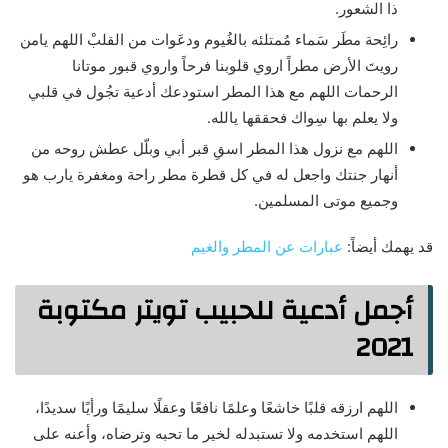
ذا الشعور.
رائِحة مطَر سَماء مُمتلئه بالغُيوم ودعَوات من القلبْ اللهم يامن
رويتَ الأرض مطراً اروي قلوبنا فرحاً واروي قبور موتانا
الرحمات اللهم مع هذا المطر استودعك أدعية تجُول في قلبي
ولا يعلم بها سِواك فحققها يالله.
اللهم مع نزول هذا المطر اسقِ قبر أبي وبلّل عطش روحه من
أنهار جنتك واجعل له في كل قطرة مطر راحة ومغفرة يارب هو
وجميع موتى المسلمين.
قد يهمك أيضاً:
عبارات عن المطر والغيم
أجمل أدعية للحبيب تويتر مكتوبة
2021
اللهم ارزقه قلبًا خاشعًا وعلمًا نافعًا وعقلًا سليمًا ورأيًا سديدًا،
اللهم استخدمه ولا تستبدله لخير ما تحبه وترضاه، وأعنه على