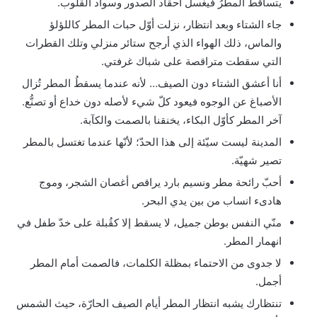
يتساقط المطرُ فيغسل أحقاد الصدور وسواد القلوب.
جاء الشتاء وبعد انتظار، نزلت أوّل حبات المطر كاللؤلؤ
والماس، ذلك الهواء الذي أرجح ستائر منزلي وتلك القطرات
التي سقطت متراقصة على شباك غرفتي.
أنا أعشق الشتاء دون الصيف… لأنه عندما يسقطُ المطر تُزال
الأصباغ عن الوجوه فيعود كلّ شيء لأصله دون خداع أو تصنُّع.
آخر المطر كأوّل البكاء، يخنقنا بالصمت والكآبة.
المدينة ليست سيّئة إلى هذا الحدّ؛ لأنّها عندما تغتسل بالمطر
تصير شهيّة.
أحبّ رائحة مطر ونسيم بارد يراقص أغصان الشجر، وموج
هادىء انساب من بين يدي البحر.
منّي النفس بوطن جميل، لا يسقط إلا كقُبلة على خدّ طفل في
انهمار المطر.
لا جدوى من الاحتماء بمظلة الكلمات، فالصمت أمام المطر
أجمل.
تنتظارك يشبه انتظار المطر أيام الصيف الحارّة، حيث الشمس