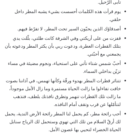
تأبى الرّحيل.
يوم قرأت هذه الكلمات أحسست بشيء يشبه المطر داخل
حلقي.
أصدقاؤك الذين يحبّون السير تحت المطر، لا تفرّط فيهم.
قفزت من على أريكتي وفي الشرفة كانت طلتي، بلّلت يدي
بتلك القطرات العطرة، ودعوت ربي بأن يكثر المطر ودعوته بأن
يجمعني مع أحبّتي.
أحبّ شمس شتاء تأتي على استحياء، ونجوم مضيئة في مساء
تزيّن بداخلي السماء.
تتناثر قطرات المطر بهدوء ورقّة وكأنها تهمس، في آذاننا بصوت
خافت تفاءلوا ما زالت الحياة مستمرة وما زال الأمل موجوداً،
ما زالت تلك القطرات تنهمر وتطرق نافذتك بلطف، فتذهب
لتتأمّلها عن قرب وتقف أمام النافذه.
أحب رائحة مطر، كم يحمل لنا المطر رائحة الأرض الندية، يحمل
لك أرقّ السلام من تلك التي تهوي وستحمل لك الرياح سنابل
الحياة الخضراء لتحيي بها غصون الأمل.