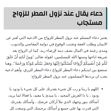
دعاء يقال عند نزول المطر للزواج
مستجاب
يعتبر دعاء المسلم عند نزول المطر للزواج من الادعية التي تُعبر عن
الايمان وطلب العفة وتجنب الوقوع في دوامة المعاصي والذنوب،
ومدى رغبته في اكمال نصف دينه لإرضاء ربه، كما ان الزواج يعد
شريعة اباحها وسنها الله للمسلمين، لقوله تعالى “وَمِنْ آيَاتِهِ أَنْ خَلَقَ
لَكُم مِّنْ أَنفُسِكُمْ أَزْوَاجًا لِّتَسْكُنُوا إِلَيْهَا وَجَعَلَ بَيْنَكُم مَّوَدَّةً وَرَحْمَةً”، وهنا
سنضع بين ايديكم دعاء المطر للزواج دعاء المطر للرزق، وأهم ادعية
يجب ان يرددها المسلمون عند نزول المطر للزواج:
اللهم يا ربنا و رب كل شيء بقدرتك على كل شيء يا ودود يا
ودود ، يا ذا العرش المجيد ، يا مبدئ يا معيد، يا فعالا لما يريد،
أسألك بنور وجهك الذي ملأ أركان عرشك ، وأسألك بقدرتك
التي قدرت بها على جميع و أسألك برحمتك التي وسعت كل