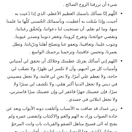
شيء أن ترزقنا الزوج الصالح .
اللّهم إنّا نسألك باسمك العظيم الأعظم، الذي إذا دُعيت به
أجبت، وإذا سُئلت به أعطيت، وبأسمائك الحُسنى كلّها ما علمنا
منها، وما لم نعلم، أن تستجيب لنا دعواتنا، وتُحقّق رغباتنا،
وتقضي حوائجنا، وتفرج كروبنا، وتغفر ذنوبنا وتستـر عيوبنا،
وتتوب علينا، وتعافينا، وتعفو عنا وتصلح أهلنا وذرّياتنا، وتطل
بعمرنا، وتحسن عاقبتنا، وترحمنا برحمتك الواسع .
اللهم إني أسألك بعزتك عظمتك وجلالك أن تحقق لي أمنياتي
وأمنيات كل من أحبهم، وأن لا تكسر لي ظهرًا، ولا تصعّب لي
حاجة، ولا تعظم علي أمرًا، ولا تحنِ لي قامة، ولا تجعل مصيبتي
في ديني ولا تجعل الدنيا أكبر همّي، ولا تكشف لي سترًا ولا
سرًا، فإن عصيتك جهرًا فاغفر لي وإن عصيتك سرًا فاسترني،
ولا تجعل ابتلائي في جسدي .
ربي عبدك قد ضاقت به الأسباب وأغلقت دونه الأبواب وبعد عن
جادة الصواب وزاد به الهم والغم والاكتئاب وانقضى عمره ولم
يفتح له الى فسيح مناهل الصفو والقربات باب وانت المرجوّ
سبحانك لكشف هذا المصاب يا من اذا دعي أجاب يا سريع