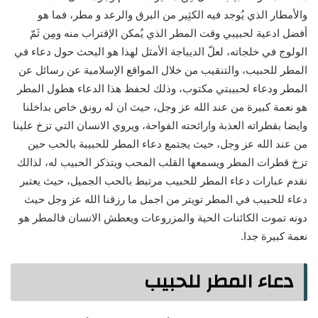
والأمطار الذي يُوجد فيه الكثِير من البرق والرعد و مطر، فما هو
أفضل ادعية لحبيبي وقت المطر الذي يُمكن الإقتراب منه ومِن ثَمّ
الولوج في خلجاته، لعلّ الديباجة الأمثل لهذا هو البحث حول دعاء في
المطر للحبيب، والتنقيب من خلال المواقع الإسلامية عن رسائل عن
المطر ودعاء لحبيبتي مكتوب، وذلك لحفظ هذا الدعاء هطول المطر
هو نعمة كبيرة من عند الله عز وجل، حيث ان له رونق خاص بداخلنا
وايضا بقطراته العذبة وارائحته الفواحة، ويروي الانسان التي تزخ علينا
من عند الله عز وجل، حيث يجتمع دعاء المطر للحبيبة بالحب حين
تزخ قطرات المطر ويسمعها القلب المحب ويتذكر الحبيب له، لذالك
نقدم عبارات دعاء المطر للحبيب مرتبط بالحب الجميل، حيث يعتبر
دعاء للحبيب في المطر تويتر من اجمل ما رزقنا الله عز وجل حيث
دونه تموت الكائنات الحية والمزروعات ويعطش الانسان فالمطر هو
نعمة كبيرة جدا.
دعاء المطر للحبيب