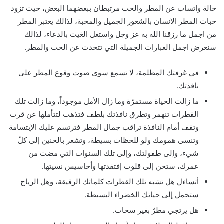
حالة واتساب عن المطر والحب مرتبطان ببعضهما البعض، حيث تزود
حبات المطر الانسان بالشعور الجميل والمحبة، لذالك يعتبر المطر
من اجمل ما رزقنا الله به عز وجل واستغل الغيث بالدعاء، لذالك
سنعرض اجمل العبارات الجميلة التي تتحدث عن الحب والمطر.
في غرفتك المظلمة، لا تسمع سوى صوت وقوع المطر على
نافذتك.
ما زالت الحياة مستمرّة وما زال الأمل موجوداً، وما زالت تلك
القطرات تنهمر وتطرق نافذتك بلطف فتذهب لتتأملها عن قرب
وتقف أمام النافذة تراقب جمال المطر فترتسم عليك الإبتسامة
وتنسى همومك ولو للحظات بسيطة، وتشعر بالحنين إلى كلّ
شيء، وإلى طفولتك، وإلى تلك السنوات التي مضت من
عمرك، ستحن إلى قلوب إفتقدتها وأحاسيس نسيتها.
أتساءل هل تشبه تلك القطرات كلماتك الرقيقة، وهل الرياح
ستحمل إلى حياتك الخضراء البسيطة.
هل يرتجي مطرٌ بغير سحاب.