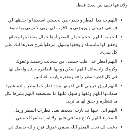
ولاتدعها تقف بين يديك فقط.
اللهم ب هذا المطر و بقدر حبي لحبيبتي اسعدها و احفظها لي
ف هي حبيبتي و وزوجتي و الاقرب لي، ربي لا تريني بها سوء.
للحبيبة، اللهم بحجم جمال المطر أرها جمال مستقبلها وحياتها
وحقق لها ماتتمناه و وفقها وسهل امرهاوأشرح صدرها انك على
كل شيء.
اللهم امطر على قلب حبيبتي من سحائب رحمتك وعفوك
وكرمك واحسانك اللهم اسكن روحها الطاهره جنتك واجعل لها
في كل قطرة مطر راحه ومغفره يارب العالمين.
اللهم ارزق حبيبتي التي احببتها بعدد قطرات المطر و ادم عليها
سعادتها اللهم وفقها و سهل عليها ما تستصعبه اللهم بشرها بكل
ما تنتظره و حقق لها ما تريد.
اللهم اني احبها ف يارب اسعدها بعدد قطرات المطر ورمال
الصحراء اللهم لاتدع هما في قلبها ولا امرا يقلقها لحبيبتي.
دعيت لك تحت المطر الله يسقي عيونك فرح والله يديمك لي