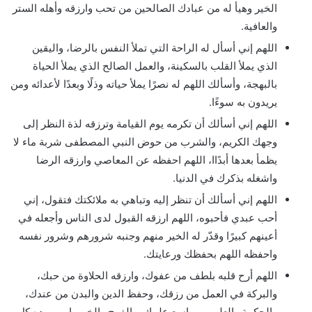
الخير وهيأ له من عبادك الصالحين من تحب وارزقه وأهله الستر
والعافية.
اللهم إني أسأل له الراحة التي تملأ النفس بالرضا، واليقين
الذي يملأ القلب بالسكينة، والعمل الصالح الذي يملأ الحياة
بالبهجة، وأسألك اللهم له نصرًا يملأ حياته وذلًا وبعدًا لأعدائه ومن
يريدون به سوءًا.
اللهم إني أسألك أن تكرمه يوم القيامة وترزقه لذة النظر إلى
وجهك الكريم، والشرب من حوض النبي المصطفى شربة ماء لا
يظمأ بعدها أبدًاا، اللهم احفظه عن المعاصي وارزقه الرضا
واشغله بذكرك في الدنيا.
اللهم إني أسألك أن تنظر إليه وتباهي به ملائكتك فتقول، إني
أحب عبدي فأحبوه، اللهم ارزقه القبول لدى الناس وأجعله في
أعينهم كبيرًا وقدّر له الخير منهم وجنبه شرورهم وشرور نفسه
واحفظه اللهم بحفظك ورعايتك.
اللهم أرح قلبه بلطف من عفوك، وارزقه الحلاوة من حبك،
والبركة في العمل من رزقك، وحفظ الدين والبدن من عندك،
والحكمة والعلم من واسع علمك، والفرج والخير يا من بيده كل