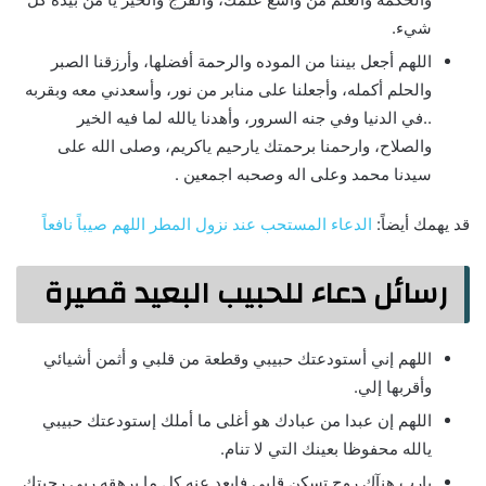
شيء.
اللهم أجعل بيننا من الموده والرحمة أفضلها، وأرزقنا الصبر
والحلم أكمله، وأجعلنا على منابر من نور، وأسعدني معه وبقربه
..في الدنيا وفي جنه السرور، وأهدنا يالله لما فيه الخير
والصلاح، وارحمنا برحمتك يارحيم ياكريم، وصلى الله على
سيدنا محمد وعلى اله وصحبه اجمعين .
قد يهمك أيضاً:
الدعاء المستحب عند نزول المطر اللهم صيباً نافعاً
رسائل دعاء للحبيب البعيد قصيرة
اللهم إني أستودعتك حبيبي وقطعة من قلبي و أثمن أشيائي
وأقربها إلي.
اللهم إن عبدا من عبادك هو أغلى ما أملك إستودعتك حبيبي
يالله محفوظا بعينك التي لا تنام.
يارب هنآك روح تسكن قلبي فابعد عنه كل ما يرهقه ربي رجيتك