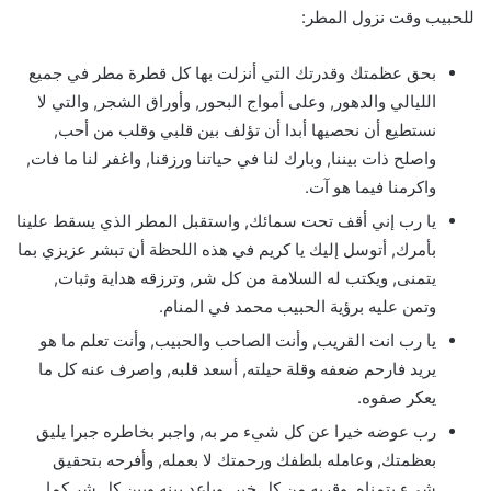
للحبيب وقت نزول المطر:
بحق عظمتك وقدرتك التي أنزلت بها كل قطرة مطر في جميع
الليالي والدهور, وعلى أمواج البحور, وأوراق الشجر, والتي لا
نستطيع أن نحصيها أبدا أن تؤلف بين قلبي وقلب من أحب,
واصلح ذات بيننا, وبارك لنا في حياتنا ورزقنا, واغفر لنا ما فات,
واكرمنا فيما هو آت.
يا رب إني أقف تحت سمائك, واستقبل المطر الذي يسقط علينا
بأمرك, أتوسل إليك يا كريم في هذه اللحظة أن تبشر عزيزي بما
يتمنى, ويكتب له السلامة من كل شر, وترزقه هداية وثبات,
وتمن عليه برؤية الحبيب محمد في المنام.
يا رب انت القريب, وأنت الصاحب والحبيب, وأنت تعلم ما هو
يريد فارحم ضعفه وقلة حيلته, أسعد قلبه, واصرف عنه كل ما
يعكر صفوه.
رب عوضه خيرا عن كل شيء مر به, واجبر بخاطره جبرا يليق
بعظمتك, وعامله بلطفك ورحمتك لا بعمله, وأفرحه بتحقيق
شيء يتمناه, وقربه من كل خير, وباعد بينه وبين كل شر كما