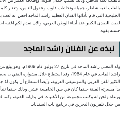
بالقلب لعبة شاطر، وذلك بسبب جمال صوته، وإطلاقه الكثير من الأغ
بالقلب لعبة شاطر، جميلة وتخاطب قلوب وعقول الناس، وتعتبر كلما
الخليجية التي قام بأدائها الفنان العظيم راشد الماجد احس انه لعب ب
لقيت الصدى الكبير عند أبناء الوطن العربي، والان نقدم لكم اغنيه 
حسنه بقوه.
نبذه عن الفنان راشد الماجد
راشد الماجد في عام 1984، وقد استطاع خلال مشواره
الكثير للفن العربي والموسيقى العربية، وأيضأ استطاع أن يكون لهُ 
بدأ ميسرته الفينة حينما كان في سن الخامسة عشر، وذلك حينما تنبأ ل
ورعاه ولحن له وكتب مجموعة من الأغنيات في بداياته الفنية، وكما قام 
من خلال تلفزيون البحرين في برنامج باب السندباد.