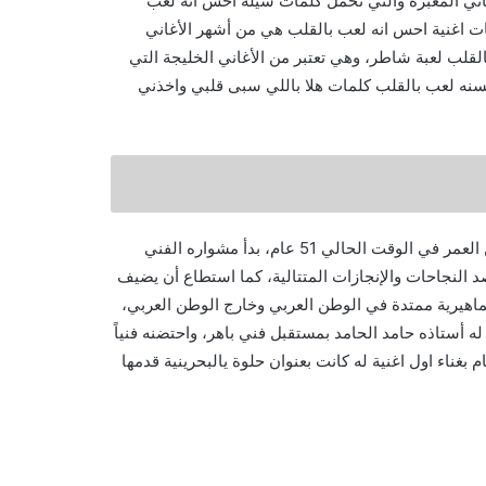
اني المعبرة والتي تحمل كلمات شيلة احس انه لعب
ت اغنية احس انه لعب بالقلب هي من أشهر الأغاني
القلب لعبة شاطر، وهي تعتبر من الأغاني الخليجة التي
احسنه لعب بالقلب كلمات هلا باللي سبى قلبي واخذني
ولد المغني راشد الماجد في تاريخ 27 يوليو عام 1969م، وهو يبلغ من العمر في الوقت الحالي 51 عام، بدأ مشواره الفني
 الفني ن يحصد النجاحات والإنجازات المتتالية، كما استطاع أن يضيف
جماهيرية ممتدة في الوطن العربي وخارج الوطن العربي،
ه أستاذه حامد الحامد بمستقبل فني باهر، واحتضنه فنياً
بغناء اول اغنية له كانت بعنوان حلوة يالبحرينية قدمها