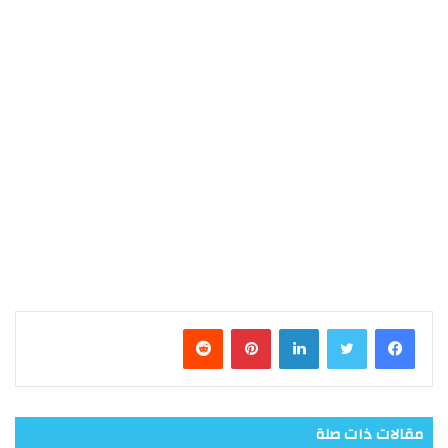
فيسبوك
تويتر
لينكدإن
بينتيريست
مقالات ذات صلة