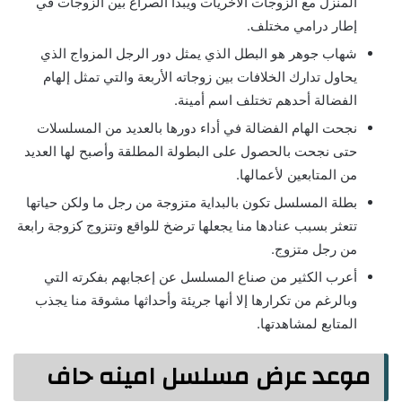
المنزل مع الزوجات الأخريات ويبدأ الصراع بين الزوجات في
إطار درامي مختلف.
شهاب جوهر هو البطل الذي يمثل دور الرجل المزواج الذي
يحاول تدارك الخلافات بين زوجاته الأربعة والتي تمثل إلهام
الفضالة أحدهم تختلف اسم أمينة.
نجحت الهام الفضالة في أداء دورها بالعديد من المسلسلات
حتى نجحت بالحصول على البطولة المطلقة وأصبح لها العديد
من المتابعين لأعمالها.
بطلة المسلسل تكون بالبداية متزوجة من رجل ما ولكن حياتها
تتعثر بسبب عنادها منا يجعلها ترضخ للواقع وتتزوج كزوجة رابعة
من رجل متزوج.
أعرب الكثير من صناع المسلسل عن إعجابهم بفكرته التي
وبالرغم من تكرارها إلا أنها جريئة وأحداثها مشوقة منا يجذب
المتابع لمشاهدتها.
موعد عرض مسلسل امينه حاف