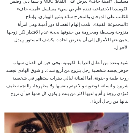
مسلسل «أمينة حاف» يعرض على القناة: MBC و سما دبي وضمن
الكوميديا الاجتماعية تقدم «أم بي سي» مسلسل «أمينة حاف»
للكاتب علي الدوحان والمخرج سائد بشير الهواري، وإنتاج
«المجموعة الفنية».. تلعب إلهام الفضالة دور أمينة وهي امرأة
متزوجة وبسيطة ومحرومة من حقوقها بحجة عدم الاقتدار لكن زوجها
يخبئ عنها الأموال إلى أن يتعرض لحادث يكشف المستور ويبدل
الأحوال.
شهد وعدد من أبطال الدراما الكويتيه، وفي حين ان الفنان شهاب
جوهر يجسد شخصية رجل يتزوج من أربع نساء، و شوق الهادى تجسد
زوجة طيبة و حنونة، أما الفنانة ليالي دهراب ستظهر في شخصية
شريرة و انسانة فوضوية و لا تهتم بنفسها ولا مظهرها، والنجمة طيف
فتؤدي زوجة و أم و لديها اكثر من بنت و يكون كل همها هو أن تزوج
بناتها من رجال أثرياء.