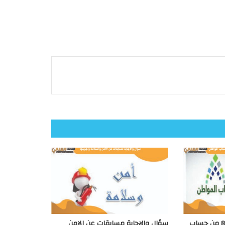
متي موعد إيداع الدفعة 85 من حساب
سؤال والإجابة مسابقات عن الامن