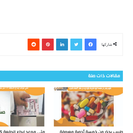
فيسبوك
تويتر
لينكدإن
بينتيريست
شاركها
مقالات ذات صلة
طبيب يحذر من خمسة أدوية معروفة