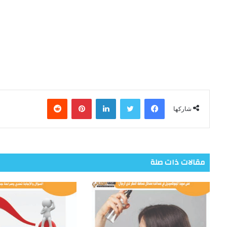
فيسبوك
تويتر
لينكدإن
بينتيريست
شاركها
مقالات ذات صلة