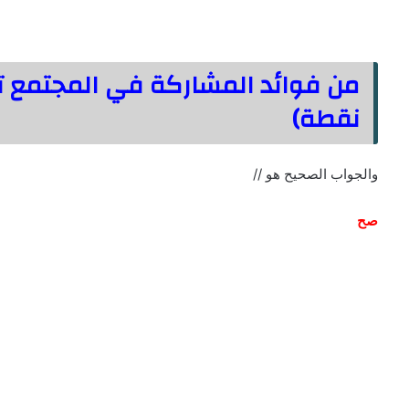
نقطة)
والجواب الصحيح هو //
صح