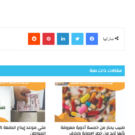
فيسبوك
تويتر
لينكدإن
بينتيريست
شاركها
مقالات ذات صلة
طبيب يحذر من خمسة أدوية معروفة
بأنها تزيد من خطر الإصابة بالخرف
المواطن