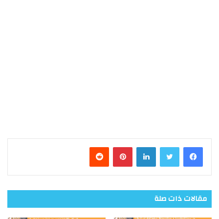
فيسبوك
تويتر
لينكدإن
بينتيريست
مقالات ذات صلة