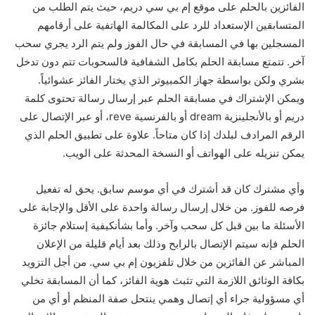
الفائزين بالحلم على موقع إم بي سي دريم، حيث يتم الطلب من
المتسابقين الإستعداد للرد على المكالمة الهاتفية على أرقامهم
المسجلين بها في المسابقة في حال الفوز ولم يتم الرد يجري سحب
آخر. تتمتع مسابقة الحلم بكامل الشفافية فالسحوبات تتم دون تدخل
بشري ولكن بواسطة جهاز الكمبيوتر الذي يختار الفائز عشوائياً.
ويمكن الإشتراك في مسابقة الحلم عبر إرسال رسالة تحتوى كلمة
دريم أو بالأنجلينزية dream أو بالفرنسية reve، أو عبر الإتصال على
الرقم المرادف لبلدك إذا كان متاحاً. علاوة على تطبيق الحلم الذي
يمكن تنزيله على الهواتف أو النسخة المحدثة على الويب.
وأي مشترك كان قد أشترك في أي موسم سابق. يحق له تفعيل
فرصه للفوز. من خلال إرسال رسالة واحدة على الأقل والإجابة على
الأسئلة ما بين قبل كل سحب وآخر. وأما بشأنكيفية إستلام جائزة
الحلم فإنه سيتم الإتصال بالرابح وذلك بعد أيام قليلة من الإعلان
المباشر عن الفائزين من خلال تلفزيون إم بي سي. من أجل التزويد
بكافة الوثائق اللازمة التي تثبث هوية الفائز، كما أن المسابقة تخلي
أي مسؤولية جراء أي إتصال وهمي ينتحل صفة المنظم أو أي من