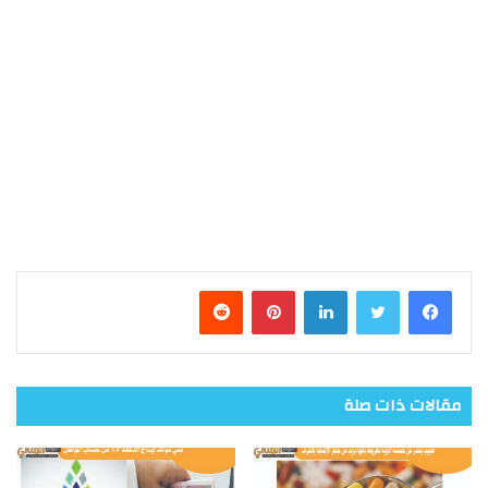
فيسبوك
تويتر
لينكدإن
بينتيريست
مقالات ذات صلة