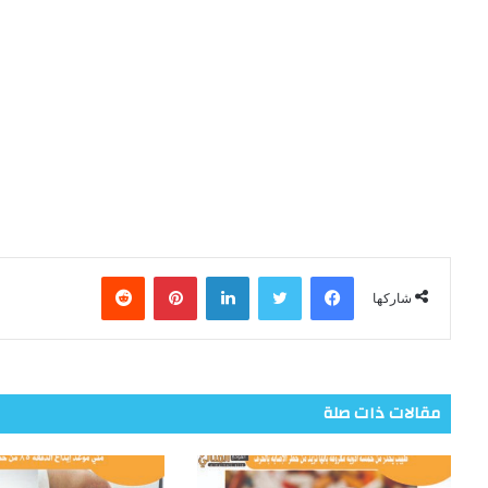
فيسبوك
تويتر
لينكدإن
بينتيريست
شاركها
مقالات ذات صلة