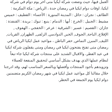
العمل فيها، حيث وضعت شركة ايكيا متى اخر يوم دوام في شركة
ايكيا، اوقات دوام ايكيا في رمضان جدة ، الرياض : مكة المكرمة :
الطائف : نجران : حائل : المدينة المنورة : الأحساء : القطيف : خميس
مشيط : الجبيل : الخرج : أبها : الدمام : ينبع : تبوك : بريدة : القنفذة :
جازان : القصيم : عسير : الشرقية : عرعر : الخفجي ، الهفوف ,
الإفلاج, الباحة, الجوف, الخبر, الدوادمي, الزلفى, الظهران, القريات,
الليف, المبرز, النماص, حفر الباطن ، مواعيد عمل ايكيا الرياض في
رمضان متى تفتح يفتحون ايكيا في رمضان ومتى يقفلون شركة ايكيا
في عيد الفطر، والاقبال الشديد على منتجات شركة ايكيا جاء تبعاً
لنظام عملها الذي يهدف بشكل أساسي لتحقيق المنفعة للعملاء
وتزويدهم بأجود المنتجات وأفضلها وبالسعر المناسب لهم، وقد ادرجنا
خلال مقالنا كل مواعيد عمل ايكيا في شهر رمضان الكريم متضمنين
دوام ايكيا يوم الجمعة في الحظر.