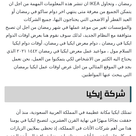
رمضان ، وتحاول IKEA ان تنشر هذه المعلومات المهمة من اجل ان
يتمكن الجميع من معرفة متى ينتهي اخر دوام ساكو في رمضان أو
العيد الفطر أو الاضحى التي يحتاجون اليها، جميع الشركات
والمؤسسات تغير من موعد عملها في شهر رمضان من اجل ان تصبح
متوافقة مع النظام الجديد، لذلك سوف نقوم هنا بعرض اوقات الدوام
ايكيا في رمضان ، دوام معرض ايكيا في رمضان، أوقات دوام ايكيا
السلام مول ، مواعيد عمل معرض ايكيا في رمضان ١٤٤٢ ٢٠٢١ الذي
يحتاج اليه الكثير من الاشخاص لكي يتمكنوا من العمل، نحن نعمل
بجد في الموقع المثالي من اجل عرض اوقات عمل ايكيا برمضان
التي يبحث عنها المواطنين.
شركة إيكيا
تمتلك ايكيا مكانة عظيمة في المملكة العربية السعودية، منذ أن
حققت نجاحًا مبهرًا في نهاية القرن العشرين، لتصبح ايكيا في يومنا
هذا من أهم شركات الأثاث في المملكة، إذ تحظى بملايين الزيارات
في كل عام، لتقديمها أثاث ومستلزمات منزلية راقية إلى أبعد الحدود،