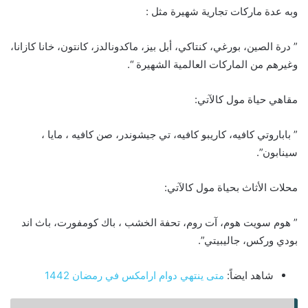
وبه عدة ماركات تجارية شهيرة مثل :
” درة الصين، بورغي، كنتاكي، أبل بيز، ماكدونالدز، كانتون، خانا كازانا،
وغيرهم من الماركات العالمية الشهيرة “.
مقاهي حياة مول كالآتي:
” باباروتي كافيه، كاريبو كافيه، تي جيشوندر، صن كافيه ، مايا ،
سينابون”.
محلات الأثاث بحياة مول كالآتي:
” هوم سويت هوم، آت روم، تحفة الخشب ، باك كومفورت، باث اند
بودي وركس، جاليبيتي”.
شاهد ايضاً:
متى ينتهي دوام ارامكس في رمضان 1442