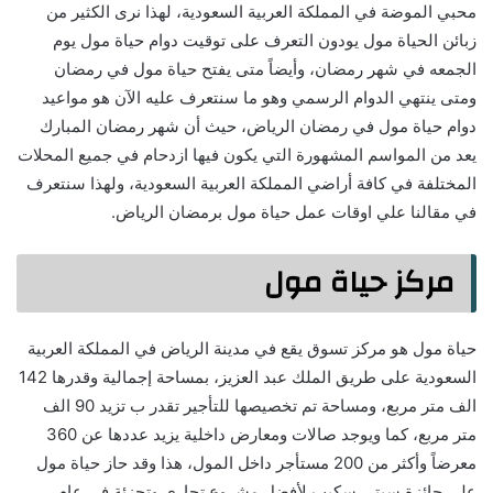
محبي الموضة في المملكة العربية السعودية، لهذا نرى الكثير من
زبائن الحياة مول يودون التعرف على توقيت دوام حياة مول يوم
الجمعه في شهر رمضان، وأيضاً متى يفتح حياة مول في رمضان
ومتى ينتهي الدوام الرسمي وهو ما سنتعرف عليه الآن هو مواعيد
دوام حياة مول في رمضان الرياض، حيث أن شهر رمضان المبارك
يعد من المواسم المشهورة التي يكون فيها ازدحام في جميع المحلات
المختلفة في كافة أراضي المملكة العربية السعودية، ولهذا سنتعرف
في مقالنا علي اوقات عمل حياة مول برمضان الرياض.
مركز حياة مول
حياة مول هو مركز تسوق يقع في مدينة الرياض في المملكة العربية
السعودية على طريق الملك عبد العزيز، بمساحة إجمالية وقدرها 142
الف متر مربع، ومساحة تم تخصيصها للتأجير تقدر ب تزيد 90 الف
متر مربع، كما ويوجد صالات ومعارض داخلية يزيد عددها عن 360
معرضاً وأكثر من 200 مستأجر داخل المول، هذا وقد حاز حياة مول
على جائزة سيتي سكيب لأفضل مشروع تجاري وتجزئة في عام