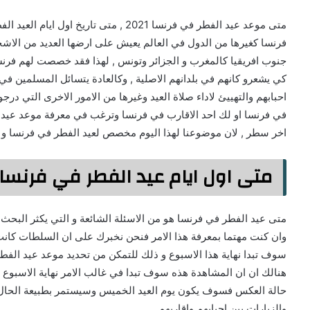
متى موعد عيد الفطر في فرنسا 2021 , متى تا
فرنسا كغيرها من الدول في العالم يعيش على ارضها العديد من الاشخا
جنوب افريقيا كالمغرب و الجزائر وتونس , لهذا فقد خصصت لهم فرنسا
كي يشعرو كانهم في بلدانهم الاصلية , وكالعادة يتسائل المسلمين ف
احبابهم والتهييئ لاداء صلاة العيد وغيرها من الامور الاخرى التي در
في فرنسا او لك احد الاقارب في فرنسا وترغب في معرفة موعد عيد ا
اخر سطر , لان موضوعنا لهذا اليوم مخصص لعيد الفطر في فرنسا و سو
متى اول ايام عيد الفطر في فرنسا 2021
متى عيد الفطر في فرنسا هو من الاسئلة الشائعة و التي يكثر البحث
وان كنت مهتما بمعرفة هذا الامر فنحن نخبرك على ان السلطات كان
سوف تبدا نهاية هذا الاسبوع و ذلك للتمكن من تحديد موعد عيد الفط
هنالك ان ان المشاهدة هذه سوف تبدا في غالب الامر نهاية الاسبوع و 
حالة العكس فسوف يكون يوم العيد الخميس وسيستمر بطبيعة الحال لي
والزيارات بين احبابهم واقاربهم .