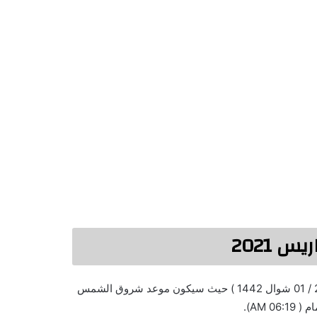
 2021
ننشر اليكم موعد صلاة عيد الفطر فى فرنسا( الخميس 13 مايو 2021 / 01 شوال 1442 ) حيث سيكون موعد شروق الشمس