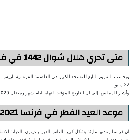
متى تحري هلال شوال 1442 في فرنسا
وبحسب التقويم التابع للمسجد الكبير في العاصمة الفرنسية باريس، أ
22 مايو.
وأشار المجلس: إلى ان التاريخ المؤقت لنهاية ايام شهر رمضان 2020، يتم بناءاً على الحسابات الفلكية .
موعد العيد الفطر في فرنسا 2021
ان فرنسا ومدنها مليئة بشكل كبير بالناس الذين يتدينون بالديانة ال
يعتنق عدد كبير منهم الاسلام كل سنة في فرنسا , لهذا فقد ازداد ال