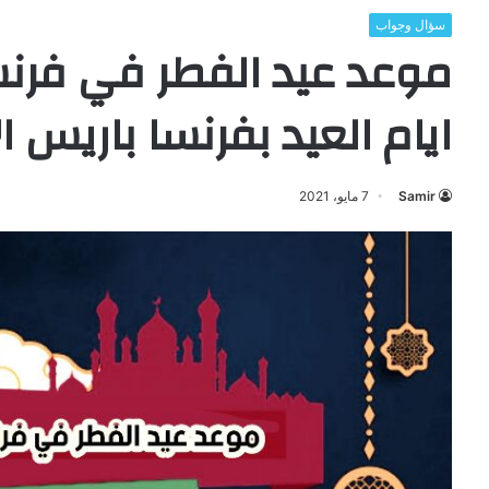
سؤال وجواب
ايام العيد بفرنسا باريس ٢٠٢١
Samir
7 مايو، 2021