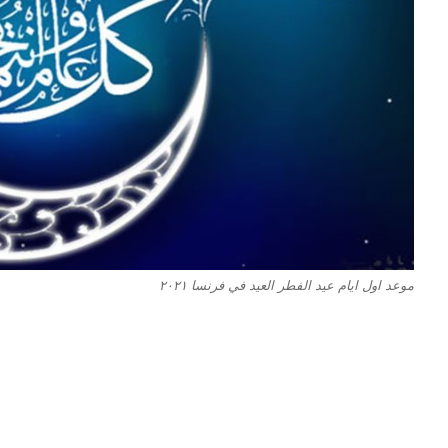
موعد اول ايام عيد الفطر العيد في فرنسا ٢٠٢١