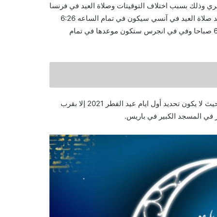
ري وذلك بسبب اختلاف التوقيتات وصلاة العيد في فرنسا
في العاصمة باريس ستكون في تمام الساعة 6:31 صباحا وبينما موعد صلاة العيد في آنسي سيكون في تمام الساعه 6:26
صباحا ،وفيما يخص مدينة سانت بريوك ستكون في تمام الساعة 6:53 صباحا وفي في انجرس ستكون موعدها في تمام
يكون آخر يوم في رمضان 2021، يصادف غداه الاحتفال بعيد الفطر، حيث لا يكون تحديد أول ايام عيد الفطر 2021 إلا بقرب