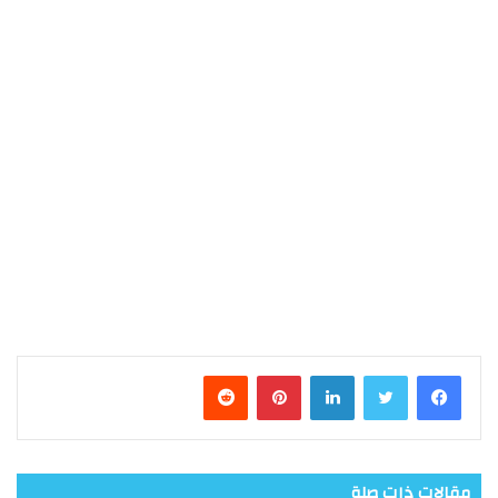
فيسبوك
تويتر
لينكدإن
بينتيريست
مقالات ذات صلة