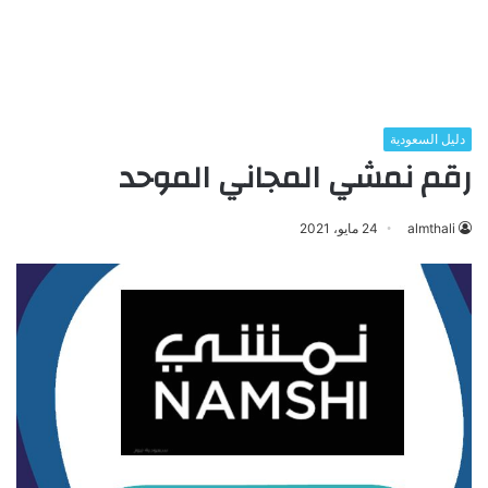
دليل السعودية
رقم نمشي المجاني الموحد
almthali
24 مايو، 2021