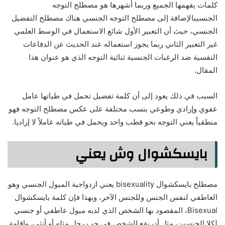
كلمات يفهمها الجميع وربما أشهرها هو مصطلح التوجه
الجنسيبالإضافة إلى مصطلح التوجه الجنسي هناك مصطلح التفضيل
الجنسي، حيث أن التعبير الأول شائع الاستعمال في الوسط العلمي
غير التعبير الثاني ربما يجوز استعماله عند الحديث عن الدفاعات
النفسية ضد الرغبات الجنسية ثنائية التوجه الذي هو عنوان هذا
المقال.
السبب في ذلك يعود إلى أن كلمة تفضيل تحمل في طياتها عامل
عفوي وإرادي وطوعي بنسب مختلفة على عكس مصطلح التوجه فهو
منطقياً يعني التوجه نحو قطب واحد ويحمل في طياته عاملاً لا إراديا.
بايسكشوال وش يعني
مصطلح بايسكشوال bisexuality يعني ازدواجية الميول الجنسي وهو
العاطفي لنفس الجنس وللجنس الآخر، وبهذا فإن كلمة بايسكشوال
Bisexual، المقصود بها الشخص الذي لديه ميول عاطفي أو جنسي
لكلا الجنسين، مثل أن يقع الشخص في حب رجل مثله أو أنثى، وإقامة