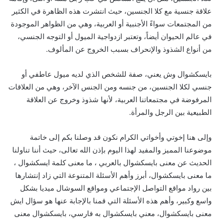
علاقة جنسية مع كلا الجنسين، حيث انتشرت هذه الظاهرة في الكثير
من المجتمعات سواءً الأجنبية أو العربية، وهي من الظواهر الموجودة
في عالم الحيوان أيضاً، وتعتبر ازدواجية الميول أو التوجه الجنسي،
من أنواع الشذوذ والإنحراف بسبب الخروج عن المألوف.
بايسكشوال وش يعني، صفة للشخص الذي لديه ميول عاطفي أو
جنسي لكلا الجنسين، من جنسه ومن الجنس الآخر، وهي من العلاقات
المرفوضة في مجتمعاتنا العربية، لأنها شذوذ وخروج عن العلاقة
الطبيعية بين الرجل والمرأة.
وإلى هنا إخوتي وأخواتي الكرام نكون قد وصلنا بكم إلى خاتمة
موضوعنا المميز والمفيد لهذا اليوم بإذن الله تعالى، حيث أننا تناولنا
الحديث عن معنى بايسكشوال بالعربي ، ما معنى كلمة ايسكشوال ،
ما معنى بايسكشوال، أبرز وأهم الأسئلة المتنوعة التي زاد إنتشارها
بين رواد مواقع التواصل الإجتماعي ومواقع السوشال ميديا بشكل
واسع وكبير، وأهم هذه الأسئلة التي قمنا بالإجابة عنها هو سؤال ايش
معنى بايسكشوال، معني بايسكشوال به فارسي، بايسكشوال معنى