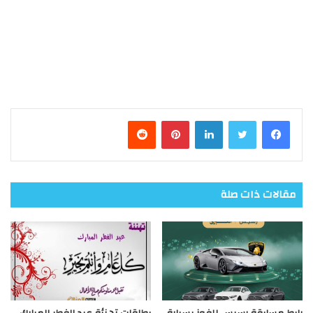
فيسبوك
تويتر
لينكدإن
بينتيريست
مقالات ذات صلة