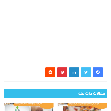
فيسبوك
تويتر
لينكدإن
بينتيريست
مقالات ذات صلة