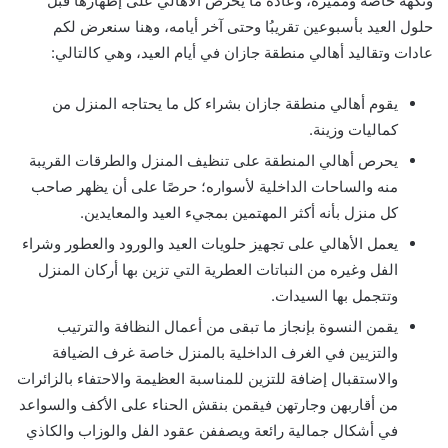
ونكهة خاصّة ومميزة، وعادةً ما يحرص الأهالي على إظهارها قبل
حلول العيد بأسبوعين تقريبُا وحتى آخر أيامه، وهنا سنعرض لكم
عادات وتقاليد أهالي منطقة جازان في أيام العيد، وهي كالتالي:
يقوم أهالي منطقة جازان بشراء كل ما يحتاجه المنزل من
كماليات وزينة.
يحرص أهالي المنطقة على تنظيف المنزل والطرقات القريبة
منه والساحات الداخلية لأسواره؛ حرصًا على أن يظهر صاحب
كل منزل بأنه أكثر المهتمين بمجيء العيد والمعايدين.
يعمل الأهالي على تجهيز حلويات العيد والورود والعطور وشراء
الفل وغيره من النباتات العطرية التي تزين بها أركان المنزل
وتتجمل بها السيدات.
يقمن النسوة بإنجاز ما تبقى من أعمال النظافة والترتيب
والتزيين في الغرف الداخلية بالمنزل خاصة غرف الضيافة
والاستقبال إضافة للتزين للمناسبة العظيمة والاحتفاء بالزائرات
من أقاربهن وجارتهن فيقمن بنقش الحناء على الأكف والسواعد
في أشكال جمالية رائعة ويصففن عقود الفل والوزاب والكاذي