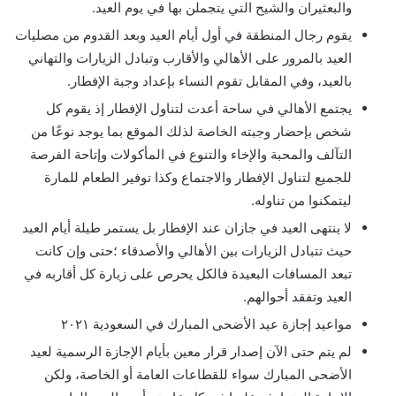
والبعثيران والشيح التي يتجملن بها في يوم العيد.
يقوم رجال المنطقة في أول أيام العيد وبعد القدوم من مصليات
العيد بالمرور على الأهالي والأقارب وتبادل الزيارات والتهاني
بالعيد، وفي المقابل تقوم النساء بإعداد وجبة الإفطار.
يجتمع الأهالي في ساحة أعدت لتناول الإفطار إذ يقوم كل
شخص بإحضار وجبته الخاصة لذلك الموقع بما يوجد نوعًا من
التآلف والمحبة والإخاء والتنوع في المأكولات وإتاحة الفرصة
للجميع لتناول الإفطار والاجتماع وكذا توفير الطعام للمارة
ليتمكنوا من تناوله.
لا ينتهى العيد في جازان عند الإفطار بل يستمر طيلة أيام العيد
حيث تتبادل الزيارات بين الأهالي والأصدقاء ؛حتى وإن كانت
تبعد المسافات البعيدة فالكل يحرص على زيارة كل أقاربه في
العيد وتفقد أحوالهم.
مواعيد إجازة عيد الأضحى المبارك في السعودية ٢٠٢١
لم يتم حتى الآن إصدار قرار معين بأيام الإجازة الرسمية لعيد
الأضحى المبارك سواء للقطاعات العامة أو الخاصة، ولكن