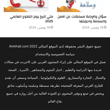
سؤال والإجابة مسابقات عن الامن
متي تاريخ يوم التطوع العالمي
والسلامة واجوبتها
2025
18 نوفمبر، 2024
18 نوفمبر، 2024
جميع حقوق النشر محفوظة لدى الموقع المثالي 2022 Almthali.com
سياسة الخصوصية والاستخدام
نعمل في الموقع المثالي على إثراء المحتوى العربي على الانترنت في مجالات
عديدة منها الدراسة والتعليم , اخبار النجوم والمشاهير , الأسرة , الصحة
والجمال , التجارة والمشاريع , العلوم والتكنولوجيا , السياحة ونسعى أن نقدم
للقارئ العربي المعرفة الصحيحة بطريقة مبسطة وسليمة وبأسلوب شائق
ويختص في صنع وتوفير المحتوي ذو الجودة العالية من أجل زواره في جميع
بقاع العالم