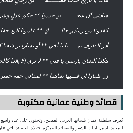
هات يا تاريخ حدِّثُ قصــــــة ً** عن رجالٍ سادة
سادتي آل سعـــــــــيدٍ جددوا ** حكم عدلٍ وشري
انقذونا من زمان ٍ حالـــــــكٍ ** علمونا الود حقا و
أدر الطرف يمــــينا يا أخي ** أو يسارا تر شعبا كال
هكذا الشأن بأرضي يا فتى ** لا ترى إلا بلادا كالجــ
زر ظفارا إن فـــيها شاهدا ** لمقالي حفه حسن الب
قصائد وطنية عمانية مكتوبة
المجيد بأجمل أبيات الشعر والقصائد المميّزة، تتعدّد القصائد التي ت