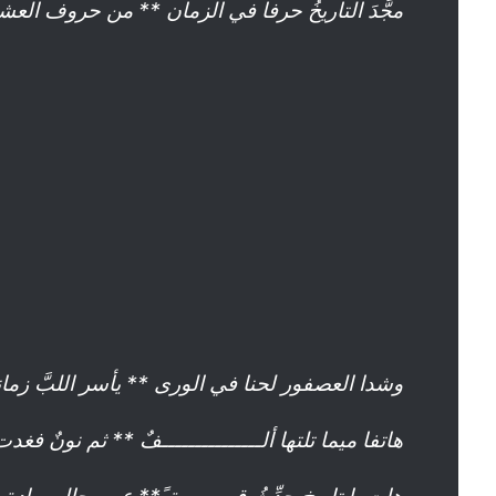
مجَّدَ التاريخُ حرفا في الزمان ** من حروف الع
وشدا العصفور لحنا في الورى ** يأسر اللبَّ زمانا 
هاتفا ميما تلتها ألـــــــــــــــفٌ ** ثم نونٌ فغد