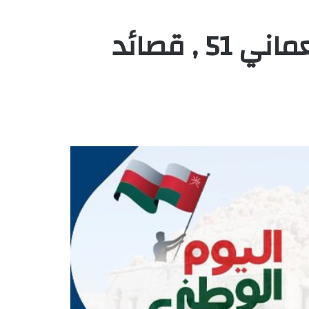
شعر عن العيد الوطني العماني 51 , قصائد