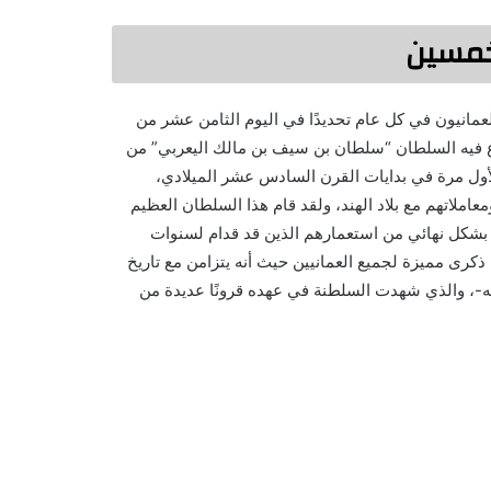
خمسين
التي ينتظرها العمانيون في كل عام تحديدًا في اليوم الثامن عشر من
اع فيه السلطان “سلطان بن سيف بن مالك اليعربي” من
لأول مرة في بدايات القرن السادس عشر الميلادي،
ملاتهم مع بلاد الهند، ولقد قام هذا السلطان العظيم
يخلص البلاد بشكل نهائي من استعمارهم الذين قد قدام لسنوات
 بأن يوم 18 من نوفمبر يشهد أيضًا ذكرى مميزة لجميع العمانيين حيث أنه يتزامن مع تاريخ
ه-، والذي شهدت السلطنة في عهده قرونًا عديدة من