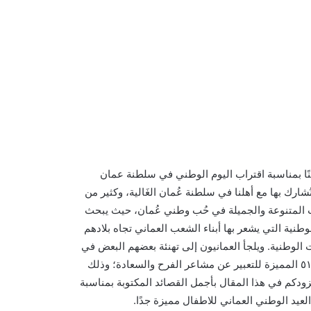
ًا بمناسبة اقتراب اليوم الوطني في سلطنة عمان
ُشارك بها مع أهلنا في سلطنة عُمان الغَالية، وكثير من
يات المتنوعة والجميلة في حُب وطني عُمان، حيث يبحث
نية التي يشعر بها أبناء الشعب العماني تجاه بلادهم
 الوطنية. ويلجأ العمانيون إلى تهنئة بعضهم البعض في
هذه المناسبة من خلال كلمات ابيات شعر عن العيد الوطني العماني ٥١ المميزة للتعبير عن مشاعر الفرح والسعادة؛ وذلك
كم في هذا المقال بأجمل القصائد المكتوبة بمناسبة
عيد الوطني العماني للاطفال مميزة جدًا.